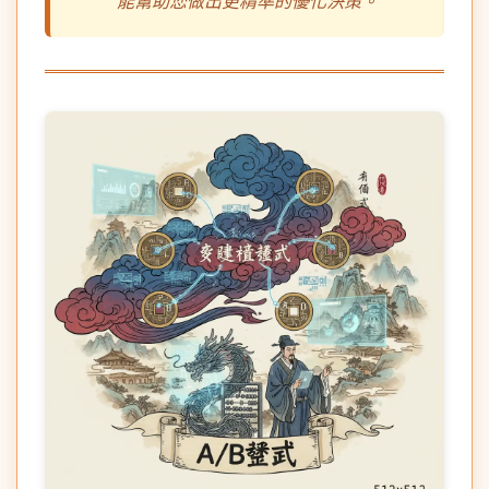
能幫助您做出更精準的優化決策。