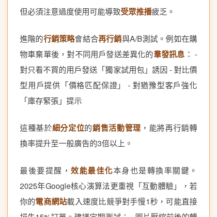
但必須注意過度使用可能導致
受眾推播
疲乏。
進階的
行銷策略
會結合
再行銷
與A/B測試。例如在購
物車棄單後，對不同用戶發送差異化的
羣發訊息
： -
對只看不買的用戶發送「獨家試用包」誘因 - 對比價
型用戶提供「價格匹配保證」 - 對猶豫型客戶強化
「庫存緊張」提示
這種基於
細分定位
的
銷售活動管理
，能將再行銷轉
換率提升至一般廣告的3倍以上。
最後要提醒，
效能最佳化
本身也是轉換率關鍵。
2025年Google核心演算法更重視「互動體驗」，若
你的
電商網站
載入速度比競爭對手慢1秒，可能直接
損失15%訂單。建議定期測試： - 圖片壓縮前後的轉