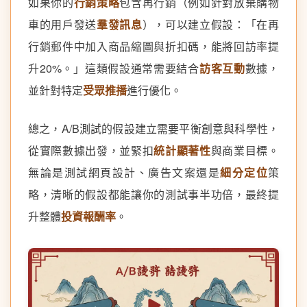
如果你的
行銷策略
包含再行銷（例如針對放棄購物
車的用戶發送
羣發訊息
），可以建立假設：「在再
行銷郵件中加入商品縮圖與折扣碼，能將回訪率提
升20%。」這類假設通常需要結合
訪客互動
數據，
並針對特定
受眾推播
進行優化。
總之，A/B測試的假設建立需要平衡創意與科學性，
從實際數據出發，並緊扣
統計顯著性
與商業目標。
無論是測試網頁設計、廣告文案還是
細分定位
策
略，清晰的假設都能讓你的測試事半功倍，最終提
升整體
投資報酬率
。