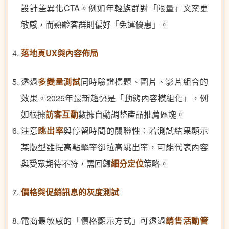
設計差異化CTA。例如年輕族群對「限量」文案更
敏感，而熟齡客群則偏好「免運優惠」。
落地頁UX與內容佈局
透過
多變量測試
同時驗證標題、圖片、影片組合的
效果。2025年最新趨勢是「動態內容模組化」，例
如根據
訪客互動
數據自動調整產品推薦區塊。
注意
跳出率
與停留時間的關聯性：若測試結果顯示
某版型雖提高點擊率卻拉高跳出率，可能代表內容
與受眾期待不符，需回歸
細分定位
策略。
價格與促銷訊息的灰度測試
電商最敏感的「價格顯示方式」可透過
銷售活動管