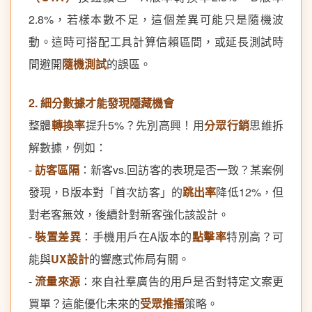
2.8%，若樣本數不足，這個差異可能只是隨機波
動。這時可搭配工具計算信賴區間，或延長測試時
間避開
隨機測試
的誤區。
2. 細分數據才能發現隱藏機會
整體
轉換率
提升5%？先別高興！用
分眾行銷
思維拆
解數據，例如：
-
訪客區隔
：新客vs.回訪客的表現是否一致？某案例
發現，B版本對「首次訪客」的
跳出率
降低12%，但
對老客無效，後續針對新客強化該設計。
-
裝置差異
：手機用戶在A版本的
點擊率
特別高？可
能與
UX設計
的響應式佈局有關。
-
流量來源
：來自社羣廣告的用戶是否對特定文案更
買單？這能優化未來的
受眾推播
策略。