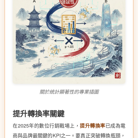
關於統計顯著性的專業插圖
提升轉換率關鍵
在2025年的數位行銷戰場上，
提升轉換率
已成為電
商與品牌最關鍵的KPI之一。要真正突破轉換瓶頸，