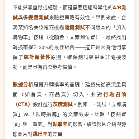
不能只靠直覺或經驗，而是需要透過科學化的
A/B測
試
與
多變量測試
來驗證策略有效性。舉例來說，台
灣某知名美妝電商透過
隨機測試
不同版本的「加入
購物車」按鈕（從顏色、文案到位置），最終找出
轉換率提升23%的最佳組合——這正是因為他們掌
握了
統計顯著性
原則，確保測試結果並非隨機波
動，而是具有實際參考價值。
數據分析
是提升轉換率的基礎。建議先從高流量頁
面（如首頁、商品頁）切入，針對
行為召喚
（CTA）
設計進行
灰度測試
。例如： - 測試「立即購
買」vs.「限時搶購」的文案效果 - 比較「按鈕置
頂」與「置底」對
點擊率
的影響 - 驗證影片介紹與靜
態圖片對
跳出率
的差異