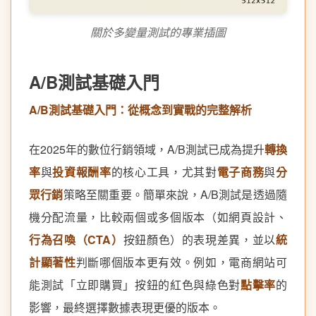
關於多變量測試的專業插圖
A/B測試基礎入門
A/B測試基礎入門：從概念到實戰的完整解析
在2025年的數位行銷領域，A/B測試已成為提升
轉換
率
與
投資報酬率
的核心工具，尤其對
電子商務
與
分
眾行銷
策略至關重要。簡單來說，A/B測試是透過隨
機分配流量，比較兩個或多個版本（如網頁設計、
行為召喚（CTA）
按鈕顏色）的表現差異，並以
統
計顯著性
判斷哪個版本更有效。例如，電商網站可
能測試「立即購買」按鈕的紅色與綠色對
點擊率
的
影響，最終選擇數據表現更優的版本。