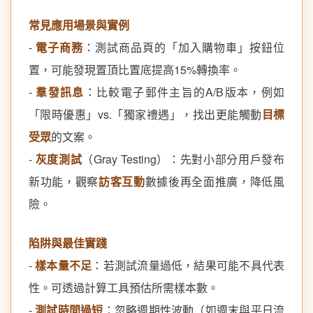
常見應用場景與實例
-
電子商務
：測試商品頁的「加入購物車」按鈕位
置，可能發現置頂比置底提高15%轉換率。
-
羣發訊息
：比較電子郵件主旨的A/B版本，例如
「限時優惠」vs.「獨家禮遇」，找出更能觸動
目標
受眾
的文案。
-
灰度測試
（Gray Testing）：先對小部分用戶發布
新功能，觀察
訪客互動
數據後再全面推廣，降低風
險。
陷阱與最佳實踐
-
樣本量不足
：若測試流量過低，結果可能不具代表
性。可透過計算工具預估所需樣本數。
-
測試時間過短
：忽略週期性波動（如週末與平日流