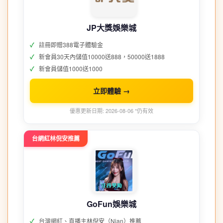
JP大獎娛樂城
註冊即贈388電子體驗金
新會員30天內儲值10000送888，50000送1888
新會員儲值1000送1000
立即體驗 →
優惠更新日期: 2026-08-06 *仍有效
台網紅林倪安推薦
GoFun娛樂城
台灣網紅、直播主林倪安（Nian）推薦