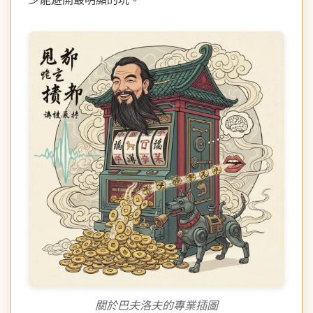
關於巴夫洛夫的專業插圖