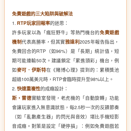
免費遊戲的三大陷阱與破解法
1.
RTP玩家回報率
的迷思：
許多玩家以為「瘋狂野牛」等熱門機台的
免費遊戲
機制
代表高勝率，但其實
雅達利
2025年報告指出，
免費回合的RTP（如96%）是「長期」統計值，短
期可能連輸50次。建議鎖定「累進頭彩」機台，例
如
麥可．伊斯特
在《賭博心理》提到的：累積獎池
超過100萬美元時，RTP會臨時提升至98%以上。
2.
快速重複性
的成癮設計：
斯‧雷德
實驗室發現，老虎機的「自動旋轉」功能
會讓玩家進入無意識狀態，每2.5秒一次的反饋節奏
（如「亂數產生器」的閃光與音效）堪比手機短影
音成癮。對策是設定「硬停損」：例如免費遊戲若