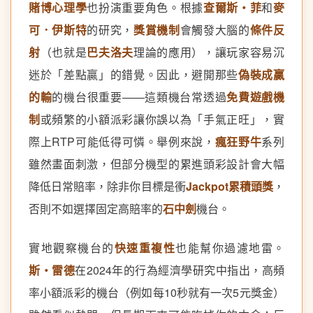
賭博心理學
也扮演重要角色。根據
查爾斯‧菲
和
麥
可．伊斯特
的研究，
獎賞機制
會觸發大腦的
條件反
射
（也就是
巴夫洛夫
理論的應用），讓玩家容易沉
迷於「差點贏」的錯覺。因此，避開那些
偽裝成贏
的輸
的機台很重要——這類機台常透過
免費遊戲機
制
或頻繁的小額派彩讓你誤以為「手氣正旺」，實
際上RTP可能低得可憐。舉例來說，
瘋狂野牛
系列
雖然畫面刺激，但部分機型的累進頭彩設計會大幅
降低日常賠率，除非你目標是衝
Jackpot累積頭獎
，
否則不如選擇固定高賠率的
石中劍
機台。
實地觀察機台的
快速重複性
也能幫你過濾地雷。
斯‧雷德
在2024年的行為經濟學研究中指出，高頻
率小額派彩的機台（例如每10秒就有一次5元獎金）