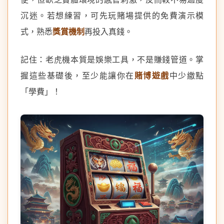
沉迷。若想練習，可先玩賭場提供的免費演示模
式，熟悉
獎賞機制
再投入真錢。
記住：老虎機本質是娛樂工具，不是賺錢管道。掌
握這些基礎後，至少能讓你在
賭博遊戲
中少繳點
「學費」！