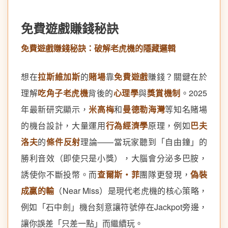
免費遊戲賺錢秘訣
免費遊戲賺錢秘訣：破解老虎機的隱藏邏輯
想在
拉斯維加斯
的
賭場
靠
免費遊戲
賺錢？關鍵在於
理解
吃角子老虎機
背後的
心理學
與
獎賞機制
。2025
年最新研究顯示，
米高梅
和
曼德勒海灣
等知名賭場
的機台設計，大量運用
行為經濟學
原理，例如
巴夫
洛夫
的
條件反射
理論——當玩家聽到「自由鐘」的
勝利音效（即使只是小獎），大腦會分泌多巴胺，
誘使你不斷投幣。而
查爾斯‧菲
團隊更發現，
偽裝
成贏的輸
（Near Miss）是現代老虎機的核心策略，
例如「石中劍」機台刻意讓符號停在Jackpot旁邊，
讓你誤差「只差一點」而繼續玩。