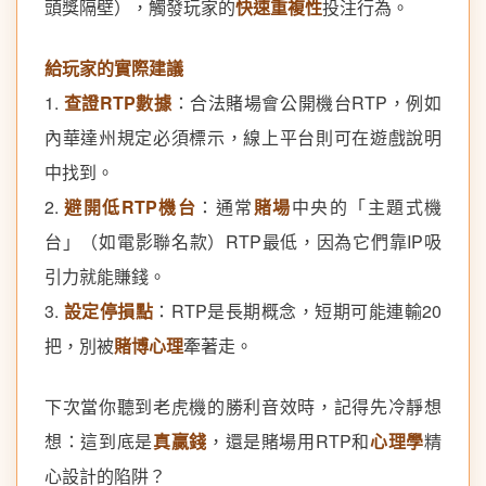
頭獎隔壁），觸發玩家的
快速重複性
投注行為。
給玩家的實際建議
1.
查證RTP數據
：合法賭場會公開機台RTP，例如
內華達州規定必須標示，線上平台則可在遊戲說明
中找到。
2.
避開低RTP機台
：通常
賭場
中央的「主題式機
台」（如電影聯名款）RTP最低，因為它們靠IP吸
引力就能賺錢。
3.
設定停損點
：RTP是長期概念，短期可能連輸20
把，別被
賭博心理
牽著走。
下次當你聽到老虎機的勝利音效時，記得先冷靜想
想：這到底是
真贏錢
，還是賭場用RTP和
心理學
精
心設計的陷阱？