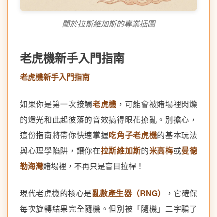
關於拉斯維加斯的專業插圖
老虎機新手入門指南
老虎機新手入門指南
如果你是第一次接觸
老虎機
，可能會被賭場裡閃爍
的燈光和此起彼落的音效搞得眼花撩亂。別擔心，
這份指南將帶你快速掌握
吃角子老虎機
的基本玩法
與心理學陷阱，讓你在
拉斯維加斯
的
米高梅
或
曼德
勒海灣
賭場裡，不再只是盲目拉桿！
現代老虎機的核心是
亂數產生器（RNG）
，它確保
每次旋轉結果完全隨機。但別被「隨機」二字騙了