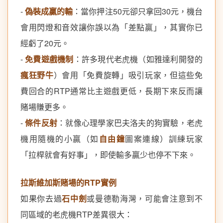
-
偽裝成贏的輸
：當你押注50元卻只拿回30元，機台
會用閃燈和音效讓你誤以為「差點贏」，其實你已
經虧了20元。
-
免費遊戲機制
：許多現代老虎機（如雅達利開發的
瘋狂野牛
）會用「免費旋轉」吸引玩家，但這些免
費回合的RTP通常比主遊戲更低，長期下來反而讓
賭場賺更多。
-
條件反射
：就像心理學家巴夫洛夫的狗實驗，老虎
機用隨機的小贏（如
自由鐘
圖案連線）訓練玩家
「拉桿就會有好事」，即使輸多贏少也停不下來。
拉斯維加斯賭場的RTP實例
如果你去過
石中劍
或曼德勒海灣，可能會注意到不
同區域的老虎機RTP差異很大：