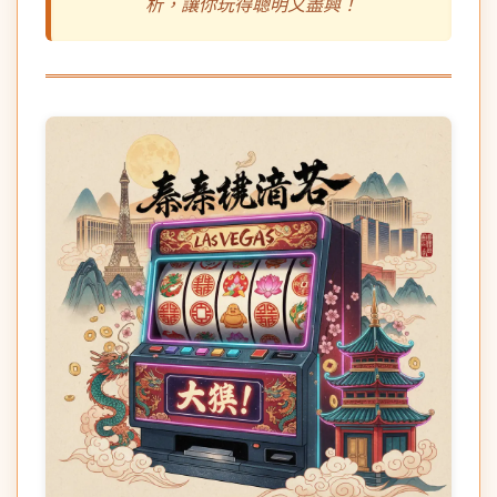
析，讓你玩得聰明又盡興！