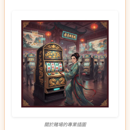
關於賭場的專業插圖