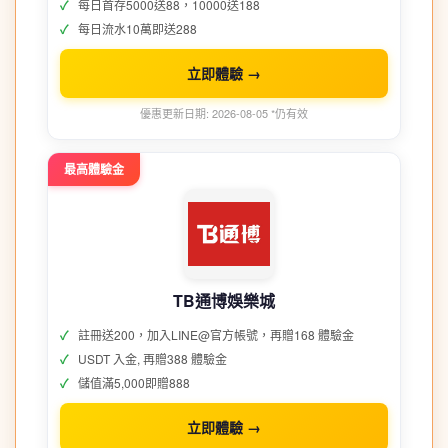
每日首存5000送88，10000送188
每日流水10萬即送288
立即體驗 →
優惠更新日期: 2026-08-05 *仍有效
最高體驗金
TB通博娛樂城
註冊送200，加入LINE@官方帳號，再贈168 體驗金
USDT 入金, 再贈388 體驗金
儲值滿5,000即贈888
立即體驗 →