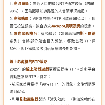
1.
高流量區
：靠近入口的機台RTP通常較低（約85-
90%），因為賭場知道路過的人會隨手玩幾把。
2.
高額賭區
：VIP廳的機台RTP可能達95%以上，但
最低投注額高，適合追求
Jackpot累積頭獎
的玩家。
3.
累進頭彩機台
：這類機台（如米高梅的
斯‧雷德
系列）會將部分賭金投入獎池，導致基礎RTP僅
80%，但巨額獎金吸引玩家忽略長期虧損。
線上老虎機的RTP策略
2025年的
線上賭博遊戲
更擅長操控RTP。許多平台
會動態調整RTP，例如：
- 新玩家首月獲得「98% RTP」的假象，之後悄悄調
降到92%。
- 利用
亂數產生器
製造「近失效應」（例如滾輪停在