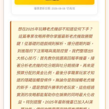
優惠更新日期: 2026-08-08 *仍有效
想在2025年玩轉老虎機卻不知道從何下手？
這篇專業攻略將帶你掌握最新老虎機致勝關
鍵！從基礎的遊戲規則解析、爆分週期判斷，
到進階的下注策略與風險控管，我們整理出5
大核心技巧：首先教你挑選高回報率機臺，接
著分析老虎機的吃分期與吐分期規律，再來是
預算分配的黃金比例，最後分享職業玩家才知
道的隱藏版觸發條件。無論你是剛接觸老虎機
的新手，還是想提升勝率的老玩家，這些經過
實測的攻略都能幫助你在娛樂的同時最大化收
益。特別提醒，2025年最新機臺已加入AI演