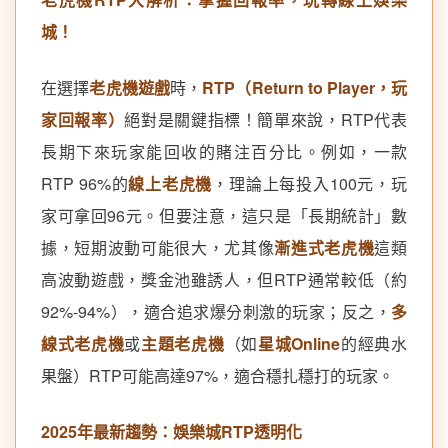
城！
在選擇
老虎機遊戲
時，
RTP（Return to Player，玩
家回報率）
絕對是關鍵指標！簡單來說，RTP代表
長期下來玩家能回收的賭注百分比。例如，一款
RTP 96%的
線上老虎機
，理論上每投入100元，玩
家可拿回96元。但要注意，這只是「長期統計」數
據，短期波動可能很大，尤其像
漸進式老虎機
這類
高波動遊戲，獎金池雖誘人，但RTP通常較低（約
92%-94%），適合追求爆分刺激的玩家；反之，
多
線式老虎機
或
主題老虎機
（如
星城Online
的經典水
果盤）RTP可能高達97%，適合穩扎穩打的玩家。
2025年最新趨勢：娛樂城RTP透明化