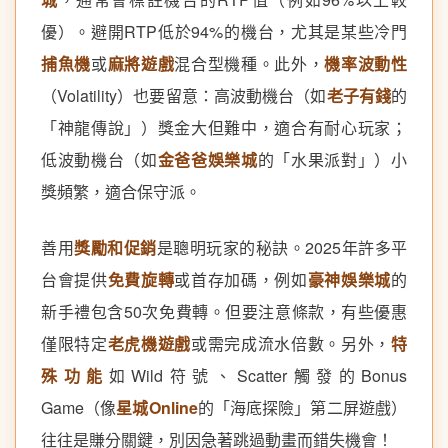
優）。避開RTP低於94%的機台，尤其是某些冷門
捕魚機
或
麻將遊戲
混合型機種。此外，
機率波動性
（Volatility）也要留意：高波動機台（如
老子有錢
的
「神龍傳說」）獎金大但難中，適合有耐心玩家；
低波動機台（如
金爸爸娛樂城
的「水果派對」）小
獎頻繁，適合保守派。
善用
獎勵和促銷
是聰明玩家的秘訣。2025年許多平
台會提供
免費旋轉
或首存加碼，例如
豪神娛樂城
的
新手禮包含50次免費轉。但要注意條款，有些優惠
僅限特定
老虎機遊戲
或需完成流水倍數。另外，
特
殊功能
如Wild符號、Scatter觸發的Bonus
Game（像
星城Online
的「海底探險」第二屏遊戲）
往往是賺分關鍵，別因急著跳過動畫而錯失機會！