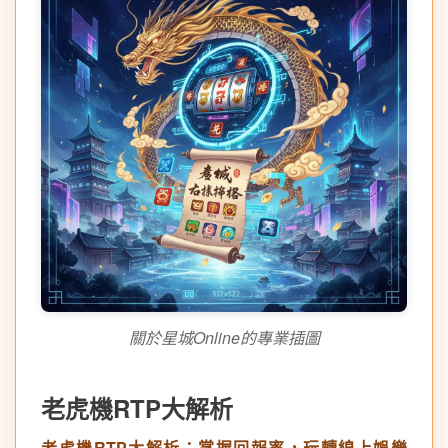
關於星城Online的專業插圖
老虎機RTP大解析
老虎機RTP大解析：掌握回報率，玩轉線上娛樂