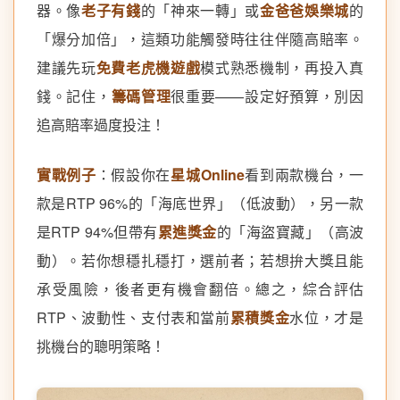
器。像
老子有錢
的「神來一轉」或
金爸爸娛樂城
的
「爆分加倍」，這類功能觸發時往往伴隨高賠率。
建議先玩
免費老虎機遊戲
模式熟悉機制，再投入真
錢。記住，
籌碼管理
很重要——設定好預算，別因
追高賠率過度投注！
實戰例子
：假設你在
星城Online
看到兩款機台，一
款是RTP 96%的「海底世界」（低波動），另一款
是RTP 94%但帶有
累進獎金
的「海盜寶藏」（高波
動）。若你想穩扎穩打，選前者；若想拚大獎且能
承受風險，後者更有機會翻倍。總之，綜合評估
RTP、波動性、支付表和當前
累積獎金
水位，才是
挑機台的聰明策略！