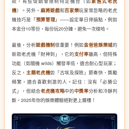
款，有些促銷會限制特定機台（如
累進式老虎
機
）。另外，
麻將遊戲
和
百家樂
玩家常忽略的老虎
機技巧是「
預算管理
」——設定單日停損點，例如
本金分10等份，每份玩20分鐘，避免一次梭哈。
最後，分析
遊戲機制
很重要！例如
金爸爸娛樂城
的
新款老虎機「財神到」，它的
支付率
雖高，但特殊
功能（如隨機 wilds）觸發率低，適合耐心型玩家；
反之，
主題老虎機
如「古埃及探險」節奏快、獎勵
頻繁，適合喜歡刺激的人。記住：沒有「必勝公
式」，但結合
老虎機攻略
中的
中獎率
分析和冷靜判
斷，2025年你的娛樂體驗絕對更上層樓！