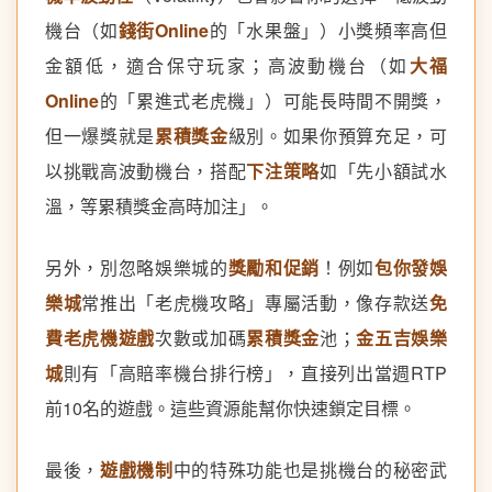
機台（如
錢街Online
的「水果盤」）小獎頻率高但
金額低，適合保守玩家；高波動機台（如
大福
Online
的「累進式老虎機」）可能長時間不開獎，
但一爆獎就是
累積獎金
級別。如果你預算充足，可
以挑戰高波動機台，搭配
下注策略
如「先小額試水
溫，等累積獎金高時加注」。
另外，別忽略娛樂城的
獎勵和促銷
！例如
包你發娛
樂城
常推出「老虎機攻略」專屬活動，像存款送
免
費老虎機遊戲
次數或加碼
累積獎金
池；
金五吉娛樂
城
則有「高賠率機台排行榜」，直接列出當週RTP
前10名的遊戲。這些資源能幫你快速鎖定目標。
最後，
遊戲機制
中的特殊功能也是挑機台的秘密武