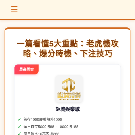
☰
一篇看懂5大重點：老虎機攻
略、爆分時機、下注技巧
最高獎金
鉅城娛樂城
首存1000即獲額外1000
每日首存5000送88，10000送188
每日流水10萬即送288