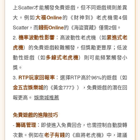
上Scatter才能觸發免費遊戲，但不同遊戲規則差異
大。例如
大福Online
的《財神到》老虎機需4個
Scatter，而
錢街Online
的《海盜寶藏》僅需2個。
2.
機率波動性影響
：高波動性老虎機（如
累進式老
虎機
）的免費遊戲較難觸發，但獎勵更豐厚；低波
動性遊戲（如
多線式老虎機
）則可能頻繁觸發小
獎。
3.
RTP玩家回報率
：選擇RTP高於96%的遊戲（如
金五吉娛樂城
的《黃金777》），免費遊戲的潛在回
報更高。
娛樂城推薦
免費遊戲的進階技巧
-
籌碼管理
：即使進入免費回合，也需控制自動旋轉
次數。例如在
老子有錢
的《麻將老虎機》中，建議