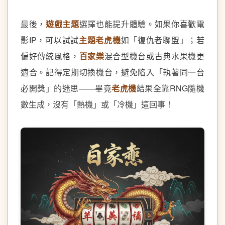
最後，
遊戲主題
選擇也能提升體驗。如果你喜歡電
影IP，可以試試
主題老虎機
如「復仇者聯盟」；若
偏好傳統風格，
百家樂
混合型機台或古典水果機更
適合。記得定期切換機台，避免陷入「執著同一台
必開獎」的迷思——畢竟
老虎機
結果全靠RNG隨機
數生成，沒有「熱機」或「冷機」這回事！