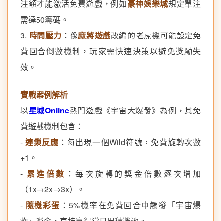
注額才能激活免費遊戲，例如
豪神娛樂城
規定單注
需達50籌碼。
3.
時間壓力
：像
麻將遊戲
改編的老虎機可能設定免
費回合倒數機制，玩家需快速決策以避免獎勵失
效。
實戰案例解析
以
星城Online
熱門遊戲《宇宙大爆發》為例，其免
費遊戲機制包含：
-
連鎖反應
：每出現一個Wild符號，免費旋轉次數
+1。
-
累進倍數
：每次旋轉的獎金倍數逐次增加
（1x→2x→3x）。
-
隨機彩蛋
：5%機率在免費回合中觸發「宇宙爆
炸」彩金，直接贏得當日累積獎池。