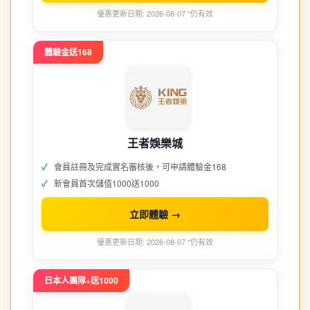
優惠更新日期: 2026-08-07 *仍有效
體驗金送168
王者娛樂城
會員註冊及完成實名審核後，可申請體驗金168
新會員首次儲值1000送1000
立即體驗 →
優惠更新日期: 2026-08-07 *仍有效
日本人團隊+送1000