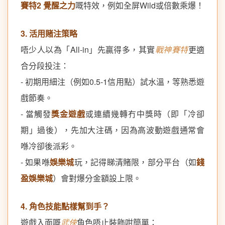
賽特2 覺醒之力
嘅特效，例如全屏Wild或倍數乘爆！
3. 活用賭注策略
唔少人以為「All-in」先贏得多，其實
戰神賽特
更適
合分段投注：
- 初期用細注（例如0.5-1信用點）試水溫，等熟悉遊
戲節奏。
- 當觸發
獎金遊戲
或連續幾轉冇中獎時（即「冷卻
期」過後），先加大注碼，因為高波動遊戲通常會
喺冷卻後派彩。
- 如果喺
娛樂城
玩，記得睇清賭限，部分平台（如
錢
盈娛樂城
）會對爆分金額設上限。
4. 角色技能點樣幫到手？
遊戲入面嘅
武俠
角色唔止裝飾咁簡單：