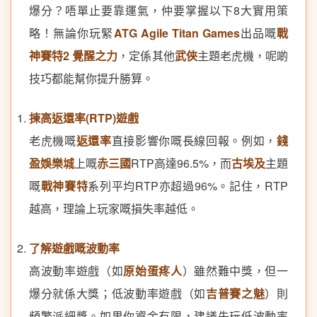
爆分？唔單止要靠運氣，仲要掌握以下8大實用策
略！無論你玩緊
ATG Agile Titan Games
出品嘅
戰
神賽特2 覺醒之力
，定係其他
武俠
主題老虎機，呢啲
技巧都能幫你提升勝算。
揀高返還率(RTP)遊戲
老虎機嘅
返還率
直接影響你嘅長線回報。例如，
錢
盈娛樂城
上嘅
赤三國
RTP高達96.5%，而
古埃及
主題
嘅
戰神賽特
系列平均RTP亦超過96%。記住，RTP
越高，理論上玩家嘅損失率越低。
了解遊戲嘅波動率
高波動率遊戲（如
原始蛋疼人
）雖然難中獎，但一
爆分就係大獎；低波動率遊戲（如
吉普賽之魅
）則
頻繁派細獎。如果你資金有限，建議先玩低波動率