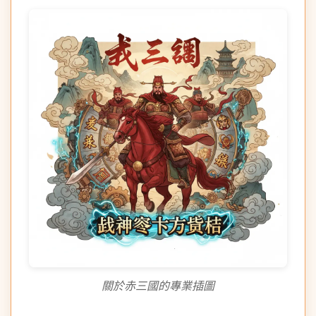
關於赤三國的專業插圖