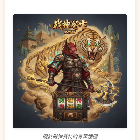
關於戰神賽特的專業插圖