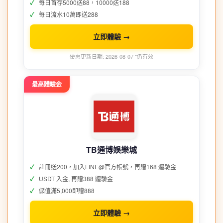
每日首存5000送88，10000送188
每日流水10萬即送288
立即體驗 →
優惠更新日期: 2026-08-07 *仍有效
最高體驗金
TB通博娛樂城
註冊送200，加入LINE@官方帳號，再贈168 體驗金
USDT 入金, 再贈388 體驗金
儲值滿5,000即贈888
立即體驗 →