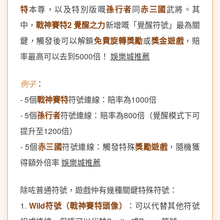
特
本尊，以及特別版嘅
孫行者
同
赤三國
武將。其
中，
戰神賽特2 覺醒之力
新增嘅「覺醒符號」最為關
鍵，觸發後可以解鎖
免費旋轉獎勵
或
獎金遊戲
，賠
率最高可以去到5000倍！
娛樂城推薦
例子
：
- 5個
戰神賽特
符號連線：賠率為1000倍
- 5個
孫行者
符號連線：賠率為800倍（覺醒模式下可
提升至1200倍）
- 5個
赤三國
符號連線：觸發特殊
獎勵遊戲
，隨機獲
得額外倍率
娛樂城推薦
除咗普通符號，遊戲仲有幾種關鍵特殊符號：
1.
Wild符號（戰神賽特頭像）
：可以代替其他符號