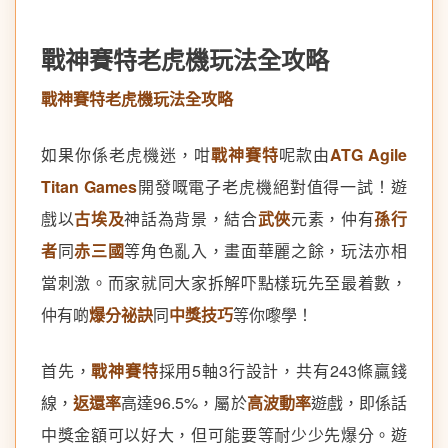
戰神賽特老虎機玩法全攻略
戰神賽特老虎機玩法全攻略
如果你係老虎機迷，咁
戰神賽特
呢款由
ATG Agile
Titan Games
開發嘅電子老虎機絕對值得一試！遊
戲以
古埃及
神話為背景，結合
武俠
元素，仲有
孫行
者
同
赤三國
等角色亂入，畫面華麗之餘，玩法亦相
當刺激。而家就同大家拆解吓點樣玩先至最着數，
仲有啲
爆分祕訣
同
中獎技巧
等你嚟學！
首先，
戰神賽特
採用5軸3行設計，共有243條贏錢
線，
返還率
高達96.5%，屬於
高波動率
遊戲，即係話
中獎金額可以好大，但可能要等耐少少先爆分。遊