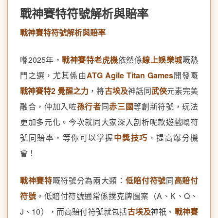
戰神賽特符號解析與賠率
戰神賽特符號解析與賠率
喺2025年，
戰神賽特老虎機
依然係
線上娛樂城
嘅熱
門之選，尤其係由
ATG Agile Titan Games
開發嘅
戰神賽特2 覺醒之力
，將
古埃及
神話同
武俠
元素完美
融合，仲加入咗
孫行者
同
赤三國
等創新符號，玩法
更加多元化。今次就同大家深入剖析呢款遊戲嘅符
號同賠率，等你可以掌握
中獎技巧
，提高爆分機
會！
戰神賽特
嘅符號分為兩大類：
低賠付符號
同
高賠付
符號
。低賠付符號通常係撲克牌圖案（A、K、Q、
J、10），而高賠付符號就包括
古埃及
神祇、
戰神賽