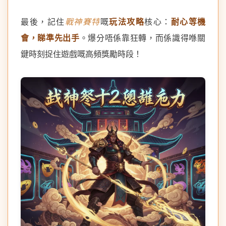
最後，記住
戰神賽特
嘅
玩法攻略
核心：
耐心等機
會，睇準先出手
。爆分唔係靠狂轉，而係識得喺關
鍵時刻捉住遊戲嘅高頻獎勵時段！