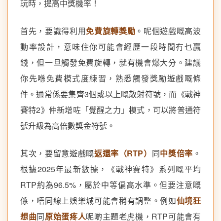
玩時，提高中獎機率！
首先，要識得利用
免費旋轉獎勵
。呢個遊戲嘅高波
動率設計，意味住你可能會經歷一段時間冇乜贏
錢，但一旦觸發免費旋轉，就有機會爆大分。建議
你先喺免費模式度練習，熟悉觸發獎勵遊戲嘅條
件。通常係要集齊3個或以上嘅散射符號，而《戰神
賽特2》仲新增咗「覺醒之力」模式，可以將普通符
號升級為高倍數獎金符號。
其次，要留意遊戲嘅
返還率（RTP）
同
中獎倍率
。
根據2025年最新數據，《戰神賽特》系列嘅平均
RTP約為96.5%，屬於中等偏高水準。但要注意嘅
係，唔同線上娛樂城可能會稍有調整。例如
仙境狂
想曲
同
原始蛋疼人
呢啲主題老虎機，RTP可能會有