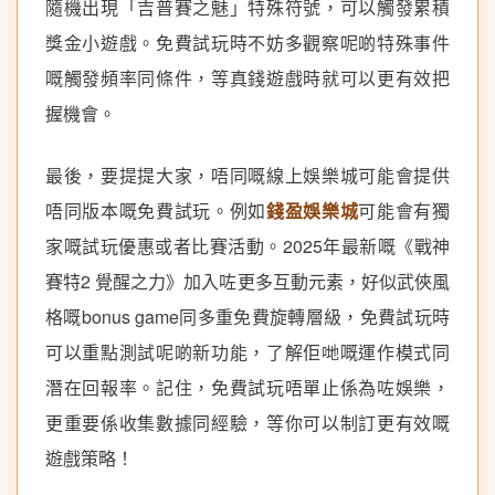
隨機出現「吉普賽之魅」特殊符號，可以觸發累積
獎金小遊戲。免費試玩時不妨多觀察呢啲特殊事件
嘅觸發頻率同條件，等真錢遊戲時就可以更有效把
握機會。
最後，要提提大家，唔同嘅線上娛樂城可能會提供
唔同版本嘅免費試玩。例如
錢盈娛樂城
可能會有獨
家嘅試玩優惠或者比賽活動。2025年最新嘅《戰神
賽特2 覺醒之力》加入咗更多互動元素，好似武俠風
格嘅bonus game同多重免費旋轉層級，免費試玩時
可以重點測試呢啲新功能，了解佢哋嘅運作模式同
潛在回報率。記住，免費試玩唔單止係為咗娛樂，
更重要係收集數據同經驗，等你可以制訂更有效嘅
遊戲策略！