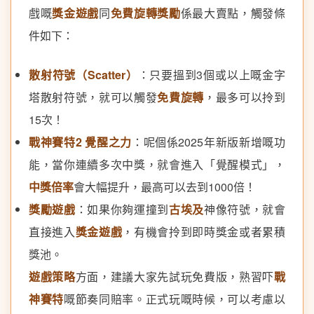
戲嘅
獎金遊戲
同
免費旋轉獎勵
係最大賣點，觸發條
件如下：
散射符號（Scatter）
：只要搵到3個或以上嘅金字
塔散射符號，就可以觸發
免費旋轉
，最多可以拎到
15次！
戰神賽特2 覺醒之力
：呢個係2025年新版新增嘅功
能，當你連續多次中獎，就會進入「覺醒模式」，
中獎倍率
會大幅提升，最高可以去到1000倍！
獎勵遊戲
：如果你夠運撞到
古埃及
神像符號，就會
直接進入
獎金遊戲
，有機會拎到即時獎金或者累積
獎池。
遊戲策略
方面，建議大家先試玩免費版，熟習吓
戰
神賽特
嘅節奏同賠率。正式玩嘅時候，可以考慮以