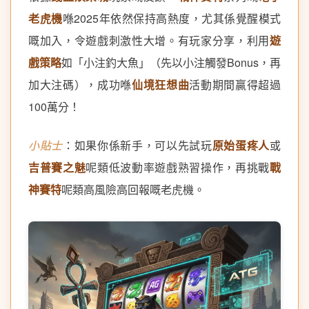
老虎機
喺2025年依然保持高熱度，尤其係覺醒模式
嘅加入，令遊戲刺激性大增。有玩家分享，利用
遊
戲策略
如「小注釣大魚」（先以小注觸發Bonus，再
加大注碼），成功喺
仙境狂想曲
活動期間贏得超過
100萬分！
小貼士
：如果你係新手，可以先試玩
原始蛋疼人
或
吉普賽之魅
呢類低波動率遊戲熟習操作，再挑戰
戰
神賽特
呢類高風險高回報嘅老虎機。