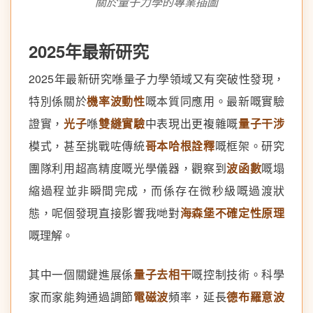
關於量子力學的專業插圖
2025年最新研究
2025年最新研究喺量子力學領域又有突破性發現，
特別係關於
機率波動性
嘅本質同應用。最新嘅實驗
證實，
光子
喺
雙縫實驗
中表現出更複雜嘅
量子干涉
模式，甚至挑戰咗傳統
哥本哈根詮釋
嘅框架。研究
團隊利用超高精度嘅光學儀器，觀察到
波函數
嘅塌
縮過程並非瞬間完成，而係存在微秒級嘅過渡狀
態，呢個發現直接影響我哋對
海森堡不確定性原理
嘅理解。
其中一個關鍵進展係
量子去相干
嘅控制技術。科學
家而家能夠通過調節
電磁波
頻率，延長
德布羅意波