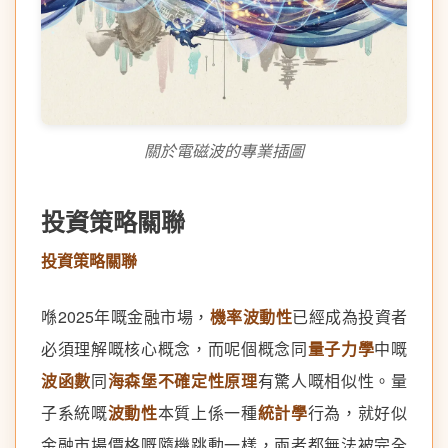
關於電磁波的專業插圖
投資策略關聯
投資策略關聯
喺2025年嘅金融市場，
機率波動性
已經成為投資者
必須理解嘅核心概念，而呢個概念同
量子力學
中嘅
波函數
同
海森堡不確定性原理
有驚人嘅相似性。量
子系統嘅
波動性
本質上係一種
統計學
行為，就好似
金融市場價格嘅隨機跳動一樣，兩者都無法被完全