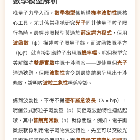
數學模型解析
喺量子力學入面，
數學模型
係解構
機率波動性
嘅核
心工具，尤其係當我哋研究
光子
同其他量子粒子嘅
行為時。最經典嘅模型莫過於
薛定諤方程式
，佢用
波函數
（ψ）描述粒子嘅量子態，而波函數嘅平方
（|ψ|²）就直接對應粒子出現嘅
機率幅
。呢個模型完
美解釋咗
雙縫實驗
中嘅干涉圖案——即使單個
光子
通過狹縫，佢嘅
波動性
會令到最終結果呈現出干涉
條紋，證明咗
波粒二象性
唔係空談。
講到波動性，不得不提
德布羅意波長
（λ = h/p），
呢個公式將粒子嘅動量（p）同佢嘅波動特性連結起
嚟，其中
普朗克常數
（h）就係關鍵。例如，電子顯
微鏡就係利用電子嘅物質波特性，先至可以突破光