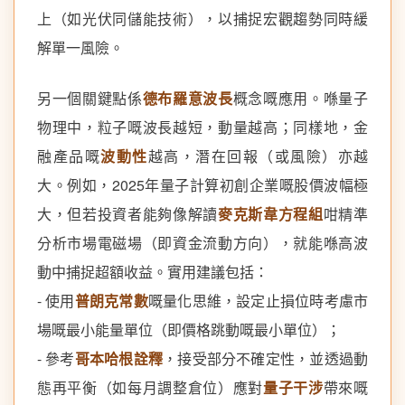
上（如光伏同儲能技術），以捕捉宏觀趨勢同時緩
解單一風險。
另一個關鍵點係
德布羅意波長
概念嘅應用。喺量子
物理中，粒子嘅波長越短，動量越高；同樣地，金
融產品嘅
波動性
越高，潛在回報（或風險）亦越
大。例如，2025年量子計算初創企業嘅股價波幅極
大，但若投資者能夠像解讀
麥克斯韋方程組
咁精準
分析市場電磁場（即資金流動方向），就能喺高波
動中捕捉超額收益。實用建議包括：
- 使用
普朗克常數
嘅量化思維，設定止損位時考慮市
場嘅最小能量單位（即價格跳動嘅最小單位）；
- 參考
哥本哈根詮釋
，接受部分不確定性，並透過動
態再平衡（如每月調整倉位）應對
量子干涉
帶來嘅