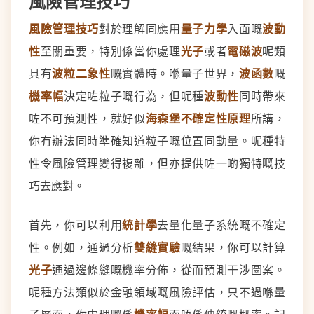
風險管理技巧
風險管理技巧
對於理解同應用
量子力學
入面嘅
波動
性
至關重要，特別係當你處理
光子
或者
電磁波
呢類
具有
波粒二象性
嘅實體時。喺量子世界，
波函數
嘅
機率幅
決定咗粒子嘅行為，但呢種
波動性
同時帶來
咗不可預測性，就好似
海森堡不確定性原理
所講，
你冇辦法同時準確知道粒子嘅位置同動量。呢種特
性令風險管理變得複雜，但亦提供咗一啲獨特嘅技
巧去應對。
首先，你可以利用
統計學
去量化量子系統嘅不確定
性。例如，通過分析
雙縫實驗
嘅結果，你可以計算
光子
通過邊條縫嘅機率分佈，從而預測干涉圖案。
呢種方法類似於金融領域嘅風險評估，只不過喺量