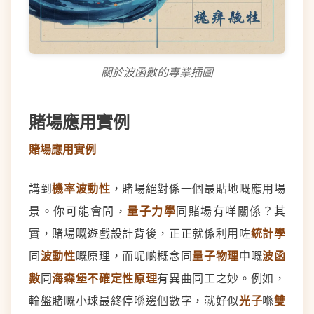
關於波函數的專業插圖
賭場應用實例
賭場應用實例
講到
機率波動性
，賭場絕對係一個最貼地嘅應用場
景。你可能會問，
量子力學
同賭場有咩關係？其
實，賭場嘅遊戲設計背後，正正就係利用咗
統計學
同
波動性
嘅原理，而呢啲概念同
量子物理
中嘅
波函
數
同
海森堡不確定性原理
有異曲同工之妙。例如，
輪盤賭嘅小球最終停喺邊個數字，就好似
光子
喺
雙