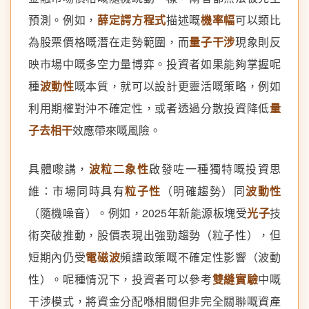
預測。例如，
薛定諤方程式
描述嘅
機率幅
可以類比
為股票價格嘅潛在走勢範圍，而
量子干涉
現象則反
映市場中嘅多空力量博弈。投資者如果能夠掌握呢
種
波動性
嘅本質，就可以設計更靈活嘅策略，例如
利用期權對沖不確定性，或者透過分散投資降低
量
子去相干
效應帶來嘅風險。
具體嚟講，
波粒二象性
啟發咗一種獨特嘅投資思
維：市場同時具有
粒子性
（明確趨勢）同
波動性
（隨機噪音）。例如，2025年新能源板塊受
光子
技
術突破推動，股價表現出強勁趨勢（粒子性），但
短期內仍受
電磁波
頻譜政策嘅不確定性影響（波動
性）。呢種情況下，投資者可以參考
雙縫實驗
中嘅
干涉模式，將資金分配喺相關但非完全關聯嘅資產