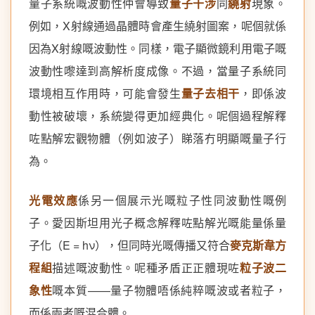
量子系統嘅波動性仲會導致
量子干涉
同
繞射
現象。
例如，X射線通過晶體時會產生繞射圖案，呢個就係
因為X射線嘅波動性。同樣，電子顯微鏡利用電子嘅
波動性嚟達到高解析度成像。不過，當量子系統同
環境相互作用時，可能會發生
量子去相干
，即係波
動性被破壞，系統變得更加經典化。呢個過程解釋
咗點解宏觀物體（例如波子）睇落冇明顯嘅量子行
為。
光電效應
係另一個展示光嘅粒子性同波動性嘅例
子。愛因斯坦用光子概念解釋咗點解光嘅能量係量
子化（E = hν），但同時光嘅傳播又符合
麥克斯韋方
程組
描述嘅波動性。呢種矛盾正正體現咗
粒子波二
象性
嘅本質——量子物體唔係純粹嘅波或者粒子，
而係兩者嘅混合體。