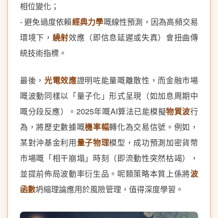
相位變化；
- 避免過度依賴
經典力學
嘅線性預測，因為高頻交易
環境下，
繞射
效應（即信息延遲或失真）會扭曲傳
統技術指標。
最後，
光電效應
證明咗能量嘅離散性，而金融市場
嘅波動同樣以「量子化」形式呈現（如加息周期中
嘅分段反應）。2025年嘅AI算法已能模擬
物質波
行
為，將歷史數據嘅
機率幅
轉化為交易信號。例如，
某對沖基金利用
量子物理
模型，成功預測加密貨幣
市場嘅「相干崩塌」時刻（即流動性突然枯竭），
並提前佈局波動率衍生品。呢類策略本質上係將
波
函數
坍縮理論應用於風險管理，值得深度學習。