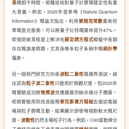
長
嘅相干時間，呢種技術對量子計算嘅穩定性有重
大意義。例如，2025年發表喺《Nature Quantum
Information》嘅論文指出，利用
普朗克常數
重新校
準嘅激光脈衝，可以將量子比特嘅壽命提升47%。
呢個突破某程度上解決咗
薛定諤方程式
模擬中長期
存在嘅誤差問題，尤其係喺多粒子系統中嘅
統計學
偏差。
另一個熱門研究方向係
波粒二象性
嘅邊界測試。過
往認為
粒子波二象性
只適用於微觀尺度，但2025年
嘅實驗成功將
物質波
效應擴展到納米級分子團簇。
呢啲實驗用到改良版嘅
麥克斯韋方程組
去描述電磁
場與粒子群嘅互動，結果顯示即使喺相對較大嘅尺
度，
波動性
仍然主導粒子行為。例如，C60富勒烯分