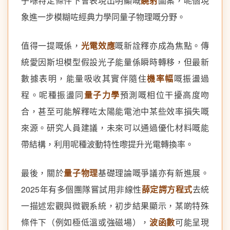
子喺特定條件下會表現出明顯嘅
繞射
圖案，呢個現
象進一步模糊咗經典力學同量子物理嘅分野。
值得一提嘅係，
光電效應
嘅新詮釋亦成為焦點。傳
統愛因斯坦模型假設光子能量係瞬時轉移，但最新
數據表明，能量吸收其實伴隨住
機率幅
嘅振盪過
程。呢種振盪同
量子力學
預測嘅相位干擾高度吻
合，甚至可能解釋咗太陽能電池中某些效率損失嘅
來源。研究人員建議，未來可以通過優化材料嘅能
帶結構，利用呢種波動特性嚟提升光電轉換率。
最後，關於
量子物理
基礎理論嘅爭議亦有新進展。
2025年有多個團隊嘗試用非線性
薛定諤方程式
去統
一描述宏觀與微觀系統，初步結果顯示，某啲特殊
條件下（例如極低溫或強磁場），
波函數
可能呈現