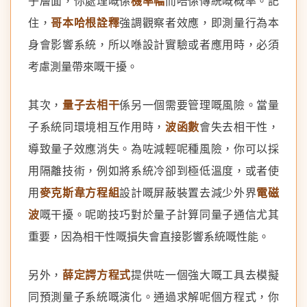
子層面，你處理嘅係
機率幅
而唔係傳統嘅概率。記
住，
哥本哈根詮釋
強調觀察者效應，即測量行為本
身會影響系統，所以喺設計實驗或者應用時，必須
考慮測量帶來嘅干擾。
其次，
量子去相干
係另一個需要管理嘅風險。當量
子系統同環境相互作用時，
波函數
會失去相干性，
導致量子效應消失。為咗減輕呢種風險，你可以採
用隔離技術，例如將系統冷卻到極低溫度，或者使
用
麥克斯韋方程組
設計嘅屏蔽裝置去減少外界
電磁
波
嘅干擾。呢啲技巧對於量子計算同量子通信尤其
重要，因為相干性嘅損失會直接影響系統嘅性能。
另外，
薛定諤方程式
提供咗一個強大嘅工具去模擬
同預測量子系統嘅演化。通過求解呢個方程式，你