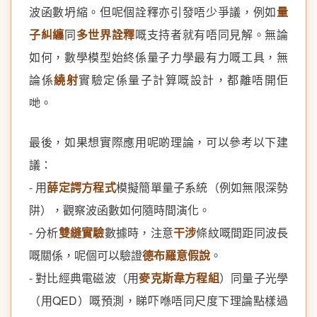
波函數坍縮。但呢個詮釋亦引發唔少爭議，例如
量
子糾纏
同
多世界詮釋
嘅支持者就有唔同見解。無論
如何，數學模型始終係量子力學最有力嘅工具，無
論係
繞射
實驗定係量子計算嘅設計，都離唔開佢
哋。
最後，如果想實際應用呢啲理論，可以參考以下建
議：
- 用
薛定諤方程式
模擬簡單量子系統（例如無限深勢
阱），觀察波函數如何隨時間演化。
- 分析
雙縫實驗
數據時，注意
干涉
條紋嘅間距同波長
嘅關係，呢個可以驗證
德布羅意假說
。
- 對比經典電磁波（用
麥克斯韋方程組
）同量子光學
（用QED）嘅預測，睇吓喺唔同尺度下理論點樣過