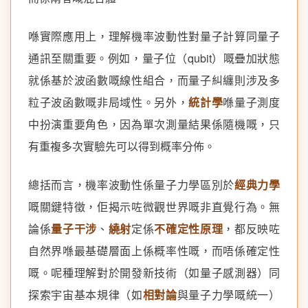
喺實際應用上，理解機率波動性對量子計算同量子
通訊至關重要。例如，量子位（qubit）嘅疊加狀態
就係基於波函數嘅線性組合，而量子糾纏則涉及多
粒子波函數嘅非局域性。另外，
統計學
喺量子測度
中扮演重要角色，因為單次測量結果係隨機嘅，只
有重複多次實驗先可以得到概率分佈。
總括而言，機率波動性係量子力學區別於
經典力學
嘅關鍵特徵，佢揭示咗微觀世界嘅非直覺行為。無
論係
量子干涉
、
繞射
定係
不確定性原理
，都反映咗
自然界喺最基礎層面上係概率性嘅，而唔係確定性
嘅。呢種理解對於開發新技術（如量子感測器）同
探索宇宙基本規律（如
相對論
與量子力學嘅統一）