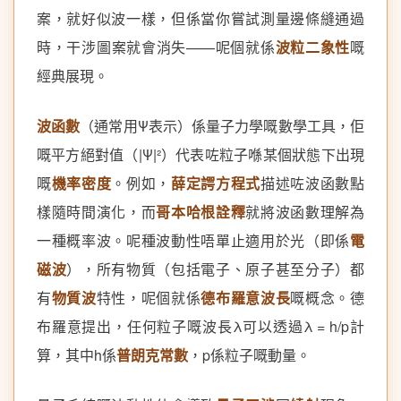
案，就好似波一樣，但係當你嘗試測量邊條縫通過
時，干涉圖案就會消失——呢個就係
波粒二象性
嘅
經典展現。
波函數
（通常用Ψ表示）係量子力學嘅數學工具，佢
嘅平方絕對值（|Ψ|²）代表咗粒子喺某個狀態下出現
嘅
機率密度
。例如，
薛定諤方程式
描述咗波函數點
樣隨時間演化，而
哥本哈根詮釋
就將波函數理解為
一種概率波。呢種波動性唔單止適用於光（即係
電
磁波
），所有物質（包括電子、原子甚至分子）都
有
物質波
特性，呢個就係
德布羅意波長
嘅概念。德
布羅意提出，任何粒子嘅波長λ可以透過λ = h/p計
算，其中h係
普朗克常數
，p係粒子嘅動量。