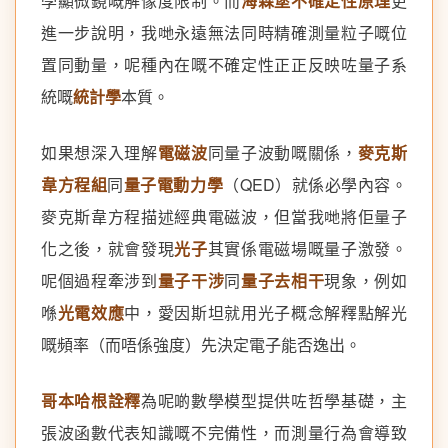
學顯微鏡嘅解像度限制。而
海森堡不確定性原理
更
進一步說明，我哋永遠無法同時精確測量粒子嘅位
置同動量，呢種內在嘅不確定性正正反映咗量子系
統嘅
統計學
本質。
如果想深入理解
電磁波
同量子波動嘅關係，
麥克斯
韋方程組
同
量子電動力學
（QED）就係必學內容。
麥克斯韋方程描述經典電磁波，但當我哋將佢量子
化之後，就會發現
光子
其實係電磁場嘅量子激發。
呢個過程牽涉到
量子干涉
同
量子去相干
現象，例如
喺
光電效應
中，愛因斯坦就用光子概念解釋點解光
嘅頻率（而唔係強度）先決定電子能否逸出。
哥本哈根詮釋
為呢啲數學模型提供咗哲學基礎，主
張波函數代表知識嘅不完備性，而測量行為會導致