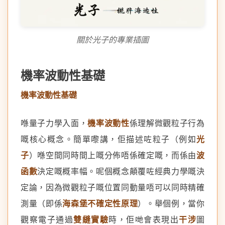
關於光子的專業插圖
機率波動性基礎
機率波動性基礎
喺量子力學入面，
機率波動性
係理解微觀粒子行為
嘅核心概念。簡單嚟講，佢描述咗粒子（例如
光
子
）喺空間同時間上嘅分佈唔係確定嘅，而係由
波
函數
決定嘅概率幅。呢個概念顛覆咗經典力學嘅決
定論，因為微觀粒子嘅位置同動量唔可以同時精確
測量（即係
海森堡不確定性原理
）。舉個例，當你
觀察電子通過
雙縫實驗
時，佢哋會表現出
干涉
圖