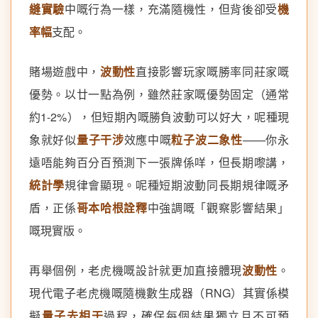
縫實驗
中嘅行為一樣，充滿隨機性，但背後卻受
機
率幅
支配。
賭場遊戲中，
波動性
直接影響玩家嘅勝率同莊家嘅
優勢。以廿一點為例，雖然莊家嘅優勢固定（通常
約1-2%），但短期內嘅勝負波動可以好大，呢種現
象就好似
量子干涉
效應中嘅
粒子波二象性
——你永
遠唔能夠百分百預測下一張牌係咩，但長期嚟講，
統計學
規律會顯現。呢種短期波動同長期規律嘅矛
盾，正係
哥本哈根詮釋
中強調嘅「觀察影響結果」
嘅現實版。
再舉個例，老虎機嘅設計就更加直接體現
波動性
。
現代電子老虎機嘅隨機數生成器（RNG）其實係模
擬
量子去相干
過程，確保每個結果獨立且不可預