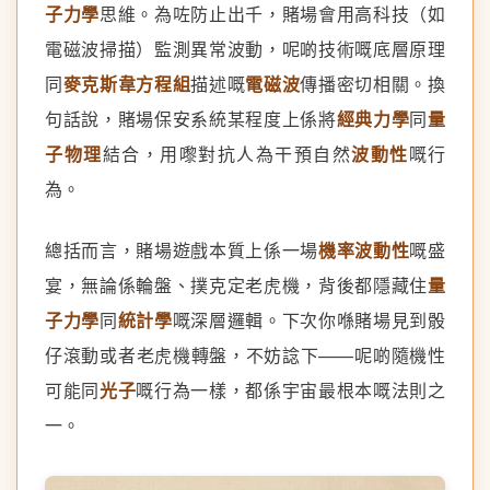
子力學
思維。為咗防止出千，賭場會用高科技（如
電磁波掃描）監測異常波動，呢啲技術嘅底層原理
同
麥克斯韋方程組
描述嘅
電磁波
傳播密切相關。換
句話說，賭場保安系統某程度上係將
經典力學
同
量
子物理
結合，用嚟對抗人為干預自然
波動性
嘅行
為。
總括而言，賭場遊戲本質上係一場
機率波動性
嘅盛
宴，無論係輪盤、撲克定老虎機，背後都隱藏住
量
子力學
同
統計學
嘅深層邏輯。下次你喺賭場見到骰
仔滾動或者老虎機轉盤，不妨諗下——呢啲隨機性
可能同
光子
嘅行為一樣，都係宇宙最根本嘅法則之
一。