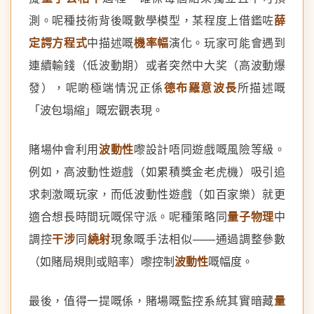
測。呢種技術背後嘅數學模型，某程度上借鑑咗
薛
定諤方程式
中描述嘅
機率幅
演化。玩家可能會遇到
連續輸錢（低波動期）或者突然中大奖（高波動爆
發），呢啲極端情況正係
德布羅意波長
所描述嘅
「波包塌縮」嘅宏觀表現。
賭場仲會利用
波動性
嚟設計唔同遊戲嘅風險等級。
例如，高波動性遊戲（如累積獎金老虎機）吸引追
求刺激嘅玩家，而低波動性遊戲（如百家樂）就更
適合想長時間玩嘅保守派。呢種策略同
量子物理
中
調控
干涉
同
繞射
現象嘅手法相似——通過調整參數
（如賭局規則或賠率）嚟控制
波動性
嘅幅度。
最後，值得一提嘅係，賭場嘅監控系統其實暗藏
量