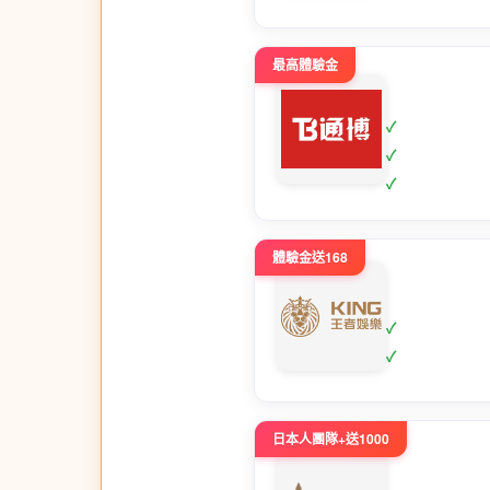
最高體驗金
體驗金送168
日本人團隊+送1000