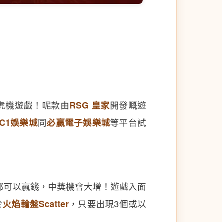
子老虎機遊戲！呢款由
RSG 皇家
開發嘅遊
AC1娛樂城
同
必贏電子娛樂城
等平台試
都可以贏錢，中獎機會大增！遊戲入面
於
火焰輪盤Scatter
，只要出現3個或以