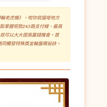
轉輪老虎機》，咁你就搵啱地方
鬆掌握呢款243路支付線、最高
，就可以大大提高贏錢機會。首
略同觸發特殊獎金輪盤嘅祕訣。