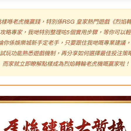
樣喺老虎機贏錢，特別係RSG 皇家熱門遊戲《烈焰
機攻略專家，我哋特別整理咗5個實用步驟，等你可以輕
無論你係娛樂城新手定老手，只要跟住我哋嘅專業建議
試玩功能熟悉遊戲機制，再分享如何選擇最佳投注策
而家就立即瞭解點樣成為烈焰轉輪老虎機嘅贏家啦！