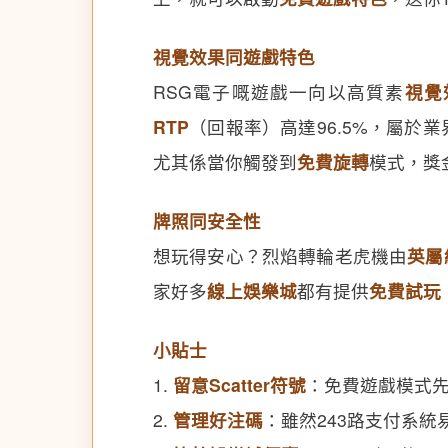
視覺效果同遊戲特色
RSG電子嘅遊戲一向以高質素
視覺
RTP
（回報率）高達96.5%，屬
尤其係當你觸發到
免費旋轉
模式，獎
牌照同安全性
想玩得安心？烈焰轉輪老虎機由
英屬
家好多
線上娛樂城
都有提供
免費試玩
小貼士
1.
留意Scatter符號
：免費遊戲模式先
2.
管理好注碼
：雖然243路支付系