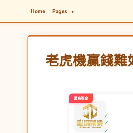
Home
Pages
▼
老虎機贏錢難
最高獎金