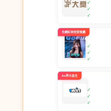
台網紅林倪安推薦
Av界大金主