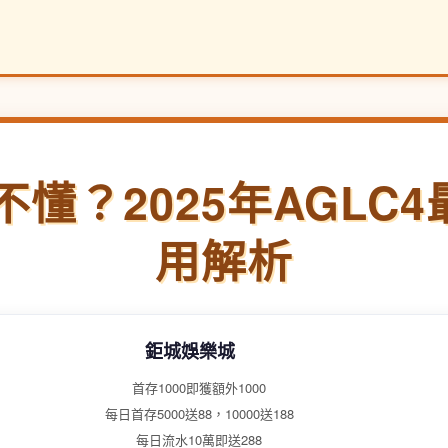
不懂？2025年AGLC
用解析
鉅城娛樂城
首存1000即獲額外1000
每日首存5000送88，10000送188
每日流水10萬即送288