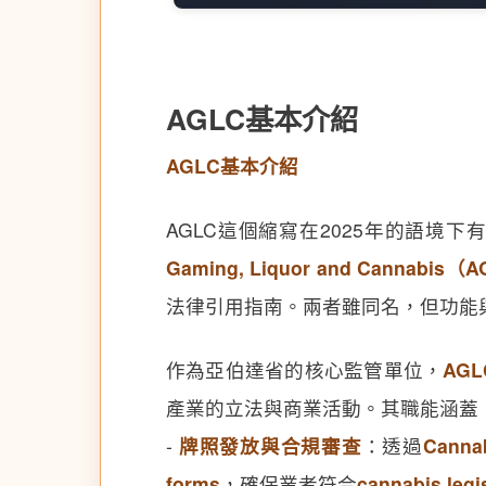
AGLC基本介紹
AGLC基本介紹
AGLC這個縮寫在2025年的語境
Gaming, Liquor and Cannabis（
法律引用指南。兩者雖同名，但功能
作為亞伯達省的核心監管單位，
AGL
產業的立法與商業活動。其職能涵蓋
-
牌照發放與合規審查
：透過
Cannab
forms
，確保業者符合
cannabis legi