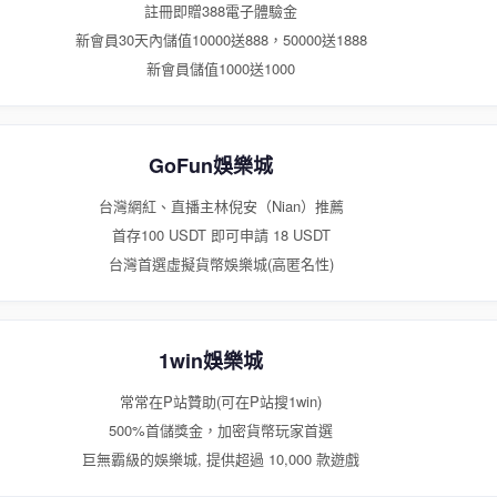
註冊即贈388電子體驗金
新會員30天內儲值10000送888，50000送1888
新會員儲值1000送1000
GoFun娛樂城
台灣網紅、直播主林倪安（Nian）推薦
首存100 USDT 即可申請 18 USDT
台灣首選虛擬貨幣娛樂城(高匿名性)
1win娛樂城
常常在P站贊助(可在P站搜1win)
500%首儲獎金，加密貨幣玩家首選
巨無霸級的娛樂城, 提供超過 10,000 款遊戲