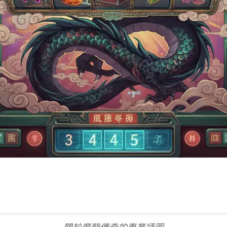
關於魔龍傳奇的專業插圖