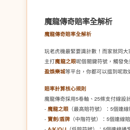
魔龍傳奇賠率全解析
魔龍傳奇賠率全解析
玩老虎機最緊要識計數！而家就同大
主打
魔龍之眼
呢個關鍵符號，觸發免費
盈娛樂城
等平台，你都可以搵到呢款
賠率計算核心規則
魔龍傳奇採用5卷軸、25條支付線
-
魔龍之眼
（最高賠符號）：5個連線賠
-
寶劍/盾牌
（中階符號）：5個連線賠率
-
A/K/Q/J
（低賠符號）：5個連線通常得