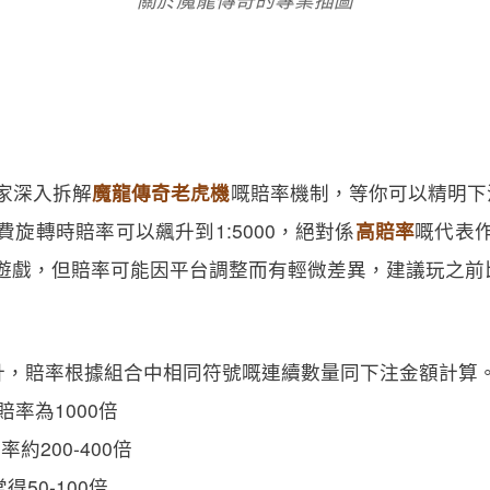
家深入拆解
魔龍傳奇老虎機
嘅賠率機制，等你可以精明下
旋轉時賠率可以飆升到1:5000，絕對係
高賠率
嘅代表
遊戲，但賠率可能因平台調整而有輕微差異，建議玩之前
設計，賠率根據組合中相同符號嘅連續數量同下注金額計算
率為1000倍
約200-400倍
50-100倍