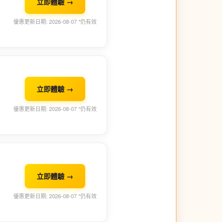
立即體驗 →
優惠更新日期: 2026-08-07 *仍有效
立即體驗 →
優惠更新日期: 2026-08-07 *仍有效
立即體驗 →
優惠更新日期: 2026-08-07 *仍有效