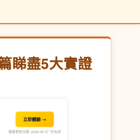
篇睇盡5大實證
立即體驗 →
優惠更新日期: 2026-08-07 *仍有效