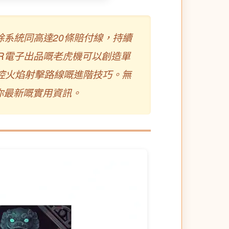
除系統同高達20條賠付線，持續
R電子出品嘅老虎機可以創造單
控火焰射擊路線嘅進階技巧。無
你最新嘅實用資訊。