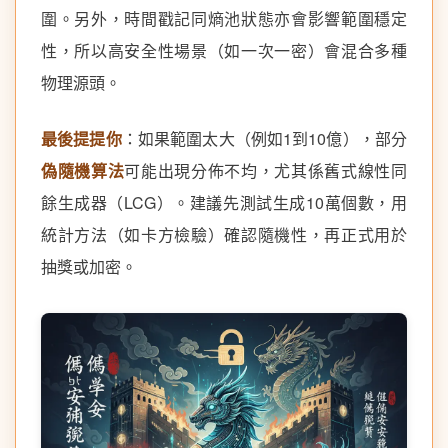
圍。另外，時間戳記同熵池狀態亦會影響範圍穩定
性，所以高安全性場景（如一次一密）會混合多種
物理源頭。
最後提提你
：如果範圍太大（例如1到10億），部分
偽隨機算法
可能出現分佈不均，尤其係舊式線性同
餘生成器（LCG）。建議先測試生成10萬個數，用
統計方法（如卡方檢驗）確認隨機性，再正式用於
抽獎或加密。