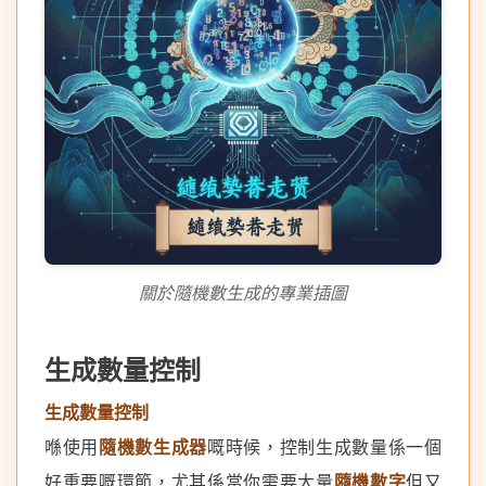
關於隨機數生成的專業插圖
生成數量控制
生成數量控制
喺使用
隨機數生成器
嘅時候，控制生成數量係一個
好重要嘅環節，尤其係當你需要大量
隨機數字
但又