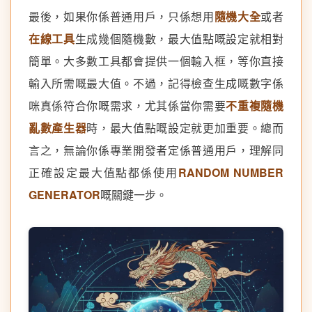
最後，如果你係普通用戶，只係想用
隨機大全
或者
在線工具
生成幾個隨機數，最大值點嘅設定就相對
簡單。大多數工具都會提供一個輸入框，等你直接
輸入所需嘅最大值。不過，記得檢查生成嘅數字係
咪真係符合你嘅需求，尤其係當你需要
不重複隨機
亂數產生器
時，最大值點嘅設定就更加重要。總而
言之，無論你係專業開發者定係普通用戶，理解同
正確設定最大值點都係使用
RANDOM NUMBER
GENERATOR
嘅關鍵一步。