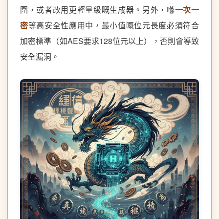
圍，或者改用更輕量級嘅生成器。另外，喺
一次一
密
等高安全性應用中，最小值嘅位元長度必須符合
加密標準（如AES要求128位元以上），否則會導致
安全漏洞。