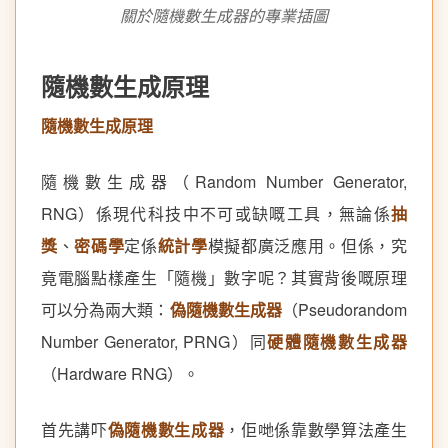
關於隨機數生成器的專業插圖
隨機數生成原理
隨機數生成原理
隨機數生成器（Random Number Generator,
RNG）係現代科技中不可或缺嘅工具，無論係
抽
獎
、
密碼學
定係
統計學
模擬都廣泛應用。但係，究
竟電腦點樣產生「隨機」數字呢？其實背後嘅原理
可以分為兩大類：
偽隨機數生成器
（Pseudorandom
Number Generator, PRNG）同
硬體隨機數生成器
（Hardware RNG）。
首先講吓
偽隨機數生成器
，佢哋係靠數學算法產生