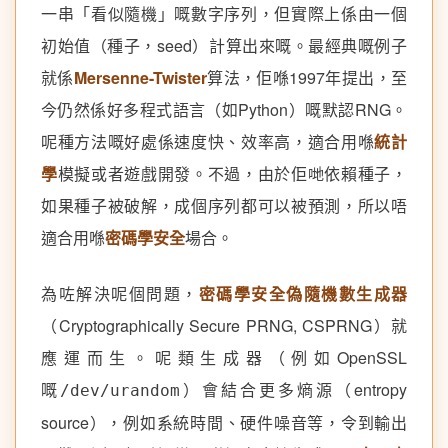
一串「看似隨機」嘅數字序列，但實際上係由一個
初始值（種子，seed）計算出來嘅。最經典嘅例子
就係
Mersenne-Twister
算法，佢喺1997年提出，至
今仍然係好多程式語言（如Python）嘅默認RNG。
呢種方法嘅好處係速度快、效率高，適合用喺
統計
學
模擬或者遊戲開發。不過，由於佢哋依賴種子，
如果種子被破解，成個序列都可以被預測，所以唔
適合用喺
密碼學安全
場合。
為咗解決呢個問題，
密碼學安全偽隨機數生成器
（Cryptographically Secure PRNG, CSPRNG）就
應運而生。呢類生成器（例如OpenSSL
嘅
）會結合更多熵源（entropy
/dev/urandom
source），例如系統時間、硬件噪音等，令到輸出