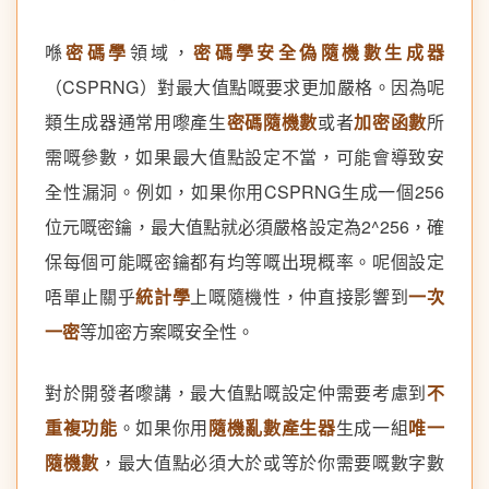
喺
密碼學
領域，
密碼學安全偽隨機數生成器
（CSPRNG）對最大值點嘅要求更加嚴格。因為呢
類生成器通常用嚟產生
密碼隨機數
或者
加密函數
所
需嘅參數，如果最大值點設定不當，可能會導致安
全性漏洞。例如，如果你用CSPRNG生成一個256
位元嘅密鑰，最大值點就必須嚴格設定為2^256，確
保每個可能嘅密鑰都有均等嘅出現概率。呢個設定
唔單止關乎
統計學
上嘅隨機性，仲直接影響到
一次
一密
等加密方案嘅安全性。
對於開發者嚟講，最大值點嘅設定仲需要考慮到
不
重複功能
。如果你用
隨機亂數產生器
生成一組
唯一
隨機數
，最大值點必須大於或等於你需要嘅數字數