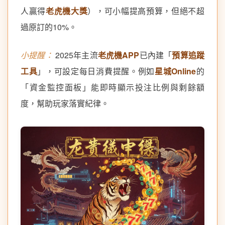
人贏得
老虎機大獎
），可小幅提高預算，但絕不超
過原訂的10%。
小提醒：
2025年主流
老虎機APP
已內建「
預算追蹤
工具
」，可設定每日消費提醒。例如
星城Online
的
「資金監控面板」能即時顯示投注比例與剩餘額
度，幫助玩家落實紀律。