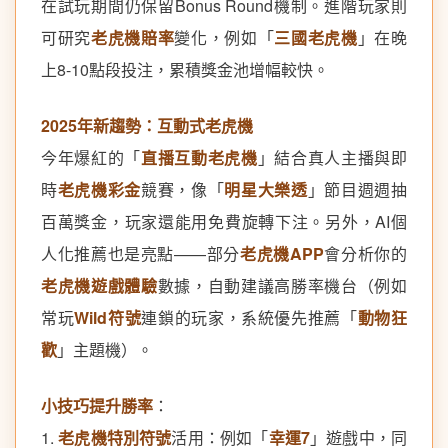
在試玩期間仍保留Bonus Round機制。進階玩家則
可研究
老虎機賠率
變化，例如「
三國老虎機
」在晚
上8-10點段投注，累積獎金池增幅較快。
2025年新趨勢：互動式老虎機
今年爆紅的「
直播互動老虎機
」結合真人主播與即
時
老虎機彩金
競賽，像「
明星大樂透
」節目週週抽
百萬獎金，玩家還能用免費旋轉下注。另外，AI個
人化推薦也是亮點——部分
老虎機APP
會分析你的
老虎機遊戲體驗
數據，自動建議高勝率機台（例如
常玩
Wild符號
連鎖的玩家，系統優先推薦「
動物狂
歡
」主題機）。
小技巧提升勝率
：
1.
老虎機特別符號
活用：例如「
幸運7
」遊戲中，同