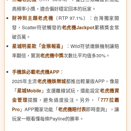
高頻率小獎，適合偏好穩定回本的玩家。
財神到主題老虎機
（RTP 97.1%）：台灣獨家開
發，Scatter符號觸發的
老虎機Jackpot
累積獎金常
破百萬。
星城明星款「金猴報喜」
：Wild符號連鎖機制讓賠
率翻倍，實測
老虎機中獎
次數比平均值多30%。
手機族必載老虎機APP
：
2025年主流
老虎機娛樂城
都推出輕量版APP，像是
「
星城Mobile
」支援離線試玩，還能設定
老虎機資
金管理
提醒，避免過度投注。另外，「
777拉霸
Pro
」APP獨家功能「
老虎機賠付表
即時查詢」，讓
玩家一眼看懂每條Payline的勝率。