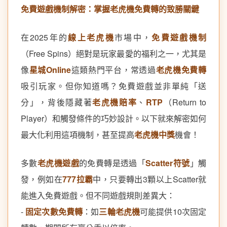
免費遊戲機制解密：掌握老虎機免費轉的致勝關鍵
在2025年的
線上老虎機
市場中，
免費遊戲機制
（Free Spins）絕對是玩家最愛的福利之一，尤其是
像
星城Online
這類熱門平台，常透過
老虎機免費轉
吸引玩家。但你知道嗎？免費遊戲並非單純「送
分」，背後隱藏著
老虎機賠率
、
RTP
（Return to
Player）和觸發條件的巧妙設計。以下就來解密如何
最大化利用這項機制，甚至提高
老虎機中獎
機會！
多數
老虎機遊戲
的免費轉是透過「
Scatter符號
」觸
發，例如在
777拉霸
中，只要轉出3顆以上Scatter就
能進入免費遊戲。但不同遊戲規則差異大：
-
固定次數免費轉
：如
三輪老虎機
可能提供10次固定