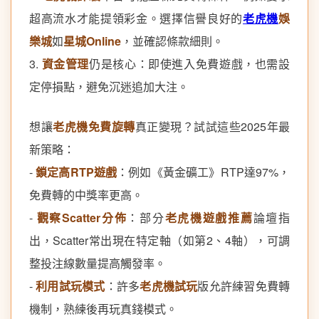
超高流水才能提領彩金。選擇信譽良好的
老虎機
娛
樂城
如
星城Online
，並確認條款細則。
3.
資金管理
仍是核心：即使進入免費遊戲，也需設
定停損點，避免沉迷追加大注。
想讓
老虎機免費旋轉
真正變現？試試這些2025年最
新策略：
-
鎖定高RTP遊戲
：例如《黃金礦工》RTP達97%，
免費轉的中獎率更高。
-
觀察Scatter分佈
：部分
老虎機遊戲推薦
論壇指
出，Scatter常出現在特定軸（如第2、4軸），可調
整投注線數量提高觸發率。
-
利用試玩模式
：許多
老虎機試玩
版允許練習免費轉
機制，熟練後再玩真錢模式。