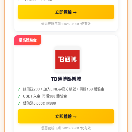
立即體驗 →
優惠更新日期: 2026-08-08 *仍有效
最高體驗金
TB通博娛樂城
註冊送200，加入LINE@官方帳號，再贈168 體驗金
USDT 入金, 再贈388 體驗金
儲值滿5,000即贈888
立即體驗 →
優惠更新日期: 2026-08-08 *仍有效