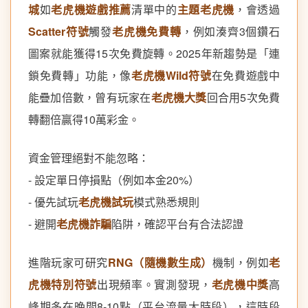
城
如
老虎機遊戲推薦
清單中的
主題老虎機
，會透過
Scatter符號
觸發
老虎機免費轉
，例如湊齊3個鑽石
圖案就能獲得15次免費旋轉。2025年新趨勢是「連
鎖免費轉」功能，像
老虎機Wild符號
在免費遊戲中
能疊加倍數，曾有玩家在
老虎機大獎
回合用5次免費
轉翻倍贏得10萬彩金。
資金管理絕對不能忽略：
- 設定單日停損點（例如本金20%）
- 優先試玩
老虎機試玩
模式熟悉規則
- 避開
老虎機詐騙
陷阱，確認平台有合法認證
進階玩家可研究
RNG（隨機數生成）
機制，例如
老
虎機特別符號
出現頻率。實測發現，
老虎機中獎
高
峰期多在晚間8-10點（平台流量大時段），這時段