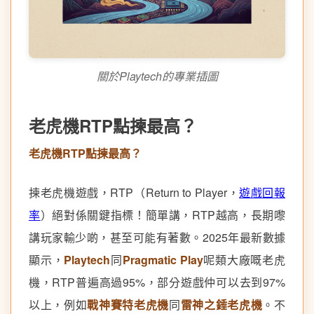
關於Playtech的專業插圖
老虎機RTP點揀最高？
老虎機RTP點揀最高？
揀老虎機遊戲，RTP（Return to Player，
遊戲回報
率
）絕對係關鍵指標！簡單講，RTP越高，長期嚟
講玩家輸少啲，甚至可能有著數。2025年最新數據
顯示，
Playtech
同
Pragmatic Play
呢類大廠嘅老虎
機，RTP普遍高過95%，部分遊戲仲可以去到97%
以上，例如
戰神賽特老虎機
同
雷神之錘老虎機
。不