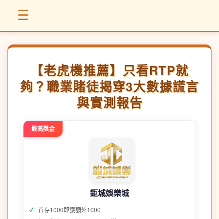
☰
【老虎機推薦】只看RTP就
夠？職業賭徒揭穿3大數據謊言
與實測報告
最高獎金
鉅城娛樂城
首存1000即獲額外1000