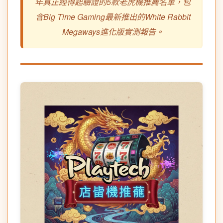
年真正經得起驗證的5款老虎機推薦名單，包
含Big Time Gaming最新推出的White Rabbit
Megaways進化版實測報告。