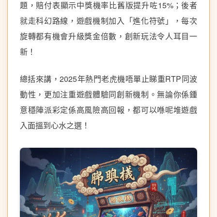
題，賠付表顯示中獎機率比舊版提升咗15%；後者
就走科幻路線，遊戲機制加入「進化符號」，每次
旋轉都有機會升級獎金倍數，創新玩法令人耳目一
新！
總括來講，2025年熱門老虎機唔單止睇重RTP同波
動性，更加注重遊戲體驗同創新機制。無論你係鍾
意穩陣派彩定係高風險高回報，都可以喺呢堆遊戲
入面搵到心水之選！