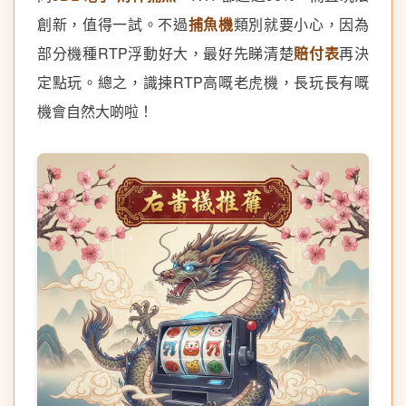
創新，值得一試。不過
捕魚機
類別就要小心，因為
部分機種RTP浮動好大，最好先睇清楚
賠付表
再決
定點玩。總之，識揀RTP高嘅老虎機，長玩長有嘅
機會自然大啲啦！