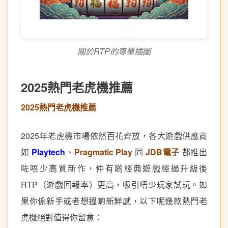
關於RTP的專業插圖
2025熱門老虎機推薦
2025熱門老虎機推薦
2025年老虎機市場依然百花齊放，各大遊戲供應商
如
Playtech
、
Pragmatic Play
同
JDB電子
都推出
咗唔少高質新作，仲有啲經典遊戲經過升級後
RTP（遊戲回報率）更高，吸引唔少玩家試玩。如
果你係新手或者想搵啲新鮮感，以下呢幾款熱門老
虎機絕對值得你留意：