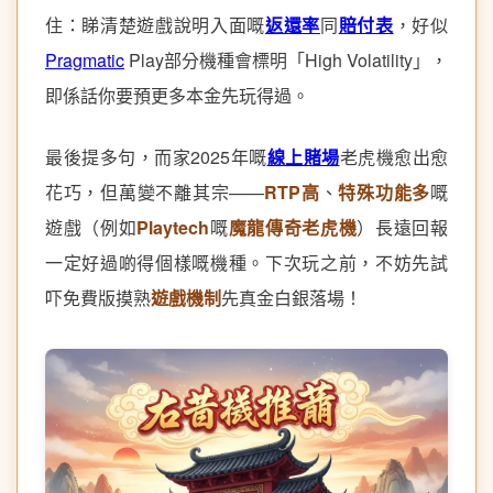
住：睇清楚遊戲說明入面嘅
返還率
同
賠付表
，好似
Pragmatic
Play部分機種會標明「High Volatility」，
即係話你要預更多本金先玩得過。
最後提多句，而家2025年嘅
線上賭場
老虎機愈出愈
花巧，但萬變不離其宗——
RTP高
、
特殊功能多
嘅
遊戲（例如
Playtech
嘅
魔龍傳奇老虎機
）長遠回報
一定好過啲得個樣嘅機種。下次玩之前，不妨先試
吓免費版摸熟
遊戲機制
先真金白銀落場！