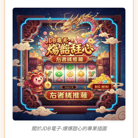
關於JDB電子-爆爆甜心的專業插圖