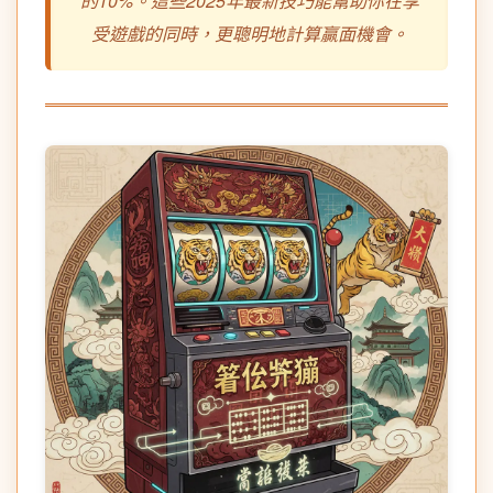
的10%。這些2025年最新技巧能幫助你在享
受遊戲的同時，更聰明地計算贏面機會。