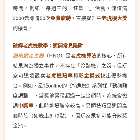
時間。例如，每週三的「狂歡日」活動，儲值滿
3000元即贈50次
免費旋轉
，直接提升中
老虎機大獎
的機會。
破解老虎機數學：避開常見陷阱
隨機數產生器
（RNG）是
老虎機算法
的核心，所有
結果均為獨立事件，不存在「冷熱機」之說。但玩
家可透過觀察
老虎機賠率
與
彩金模式
找出優勢機
台。例如，星城online的《捕魚機》系列採「動態難
度調整」，當獎池累積超過一定金額時，系統會微
調
中獎率
，此時進場勝率較高。另類技巧是避開高
峰時段（如晚上8-10點），因玩家眾多可能分散獎
金池。