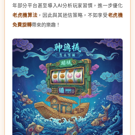
年部分平台甚至導入AI分析玩家習慣，進一步優化
老虎機算法
，因此與其迷信策略，不如享受
老虎機
免費旋轉
帶來的樂趣！