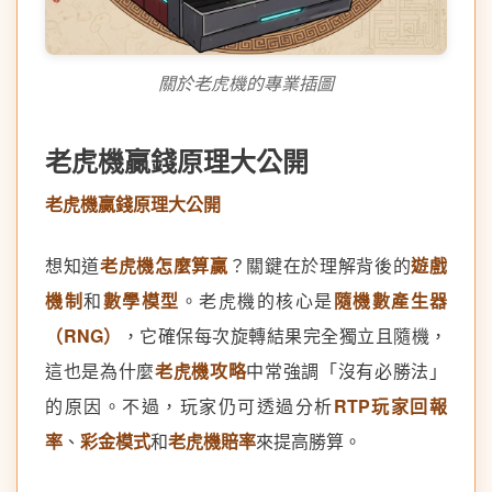
關於老虎機的專業插圖
老虎機贏錢原理大公開
老虎機贏錢原理大公開
想知道
老虎機怎麼算贏
？關鍵在於理解背後的
遊戲
機制
和
數學模型
。老虎機的核心是
隨機數產生器
（RNG）
，它確保每次旋轉結果完全獨立且隨機，
這也是為什麼
老虎機攻略
中常強調「沒有必勝法」
的原因。不過，玩家仍可透過分析
RTP玩家回報
率
、
彩金模式
和
老虎機賠率
來提高勝算。