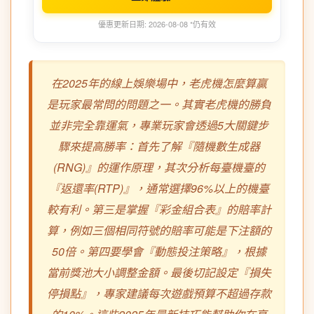
優惠更新日期: 2026-08-08 *仍有效
在2025年的線上娛樂場中，老虎機怎麼算贏
是玩家最常問的問題之一。其實老虎機的勝負
並非完全靠運氣，專業玩家會透過5大關鍵步
驟來提高勝率：首先了解『隨機數生成器
(RNG)』的運作原理，其次分析每臺機臺的
『返還率(RTP)』，通常選擇96%以上的機臺
較有利。第三是掌握『彩金組合表』的賠率計
算，例如三個相同符號的賠率可能是下注額的
50倍。第四要學會『動態投注策略』，根據
當前獎池大小調整金額。最後切記設定『損失
停損點』，專家建議每次遊戲預算不超過存款