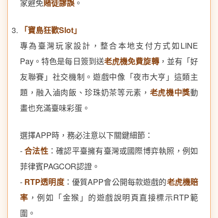
家避免
賭徒謬誤
。
「寶島狂歡Slot」
專為臺灣玩家設計，整合本地支付方式如LINE
Pay。特色是每日簽到送
老虎機免費旋轉
，並有「好
友聯賽」社交機制。遊戲中像「夜市大亨」這類主
題，融入滷肉飯、珍珠奶茶等元素，
老虎機中獎
動
畫也充滿臺味彩蛋。
選擇APP時，務必注意以下關鍵細節：
-
合法性
：確認平臺擁有臺灣或國際博弈執照，例如
菲律賓PAGCOR認證。
-
RTP透明度
：優質APP會公開每款遊戲的
老虎機賠
率
，例如「金猴」的遊戲說明頁直接標示RTP範
圍。