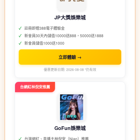
JP大獎娛樂城
註冊即贈388電子體驗金
新會員30天內儲值10000送888，50000送1888
新會員儲值1000送1000
立即體驗 →
優惠更新日期: 2026-08-08 *仍有效
台網紅林倪安推薦
GoFun娛樂城
台灣網紅、直播主林倪安（Nian）推薦