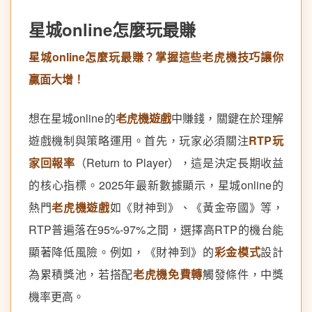
星城online怎麼玩最賺
星城online怎麼玩最賺？掌握這些老虎機技巧讓你
贏面大增！
想在星城online的
老虎機遊戲
中賺錢，關鍵在於理解
遊戲機制與策略運用。首先，玩家必須關注
RTP玩
家回報率
（Return to Player），這是決定長期收益
的核心指標。2025年最新數據顯示，星城online的
熱門
老虎機遊戲
如《財神到》、《黃金帝國》等，
RTP普遍落在95%-97%之間，選擇高RTP的機台能
顯著降低風險。例如，《財神到》的
彩金模式
設計
為累積獎池，若搭配
老虎機免費轉
觸發條件，中獎
機率更高。