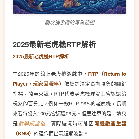
關於捕魚機的專業插圖
2025最新老虎機RTP解析
2025最新老虎機RTP解析
在2025年的線上老虎機遊戲中，
RTP（Return to
Player，玩家回報率）
依然是決定長期勝負的關鍵
指標。簡單來說，RTP代表老虎機理論上會返還給
玩家的百分比，例如一款RTP 96%的老虎機，長期
來看每投入100元會返還96元。但要注意的是，這只
是
數學期望值
，實際遊玩時可能因
隨機數產生器
（RNG）
的運作而出現短期波動。