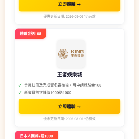
立即體驗 →
優惠更新日期: 2026-08-06 *仍有效
體驗金送168
王者娛樂城
會員註冊及完成實名審核後，可申請體驗金168
新會員首次儲值1000送1000
立即體驗 →
優惠更新日期: 2026-08-06 *仍有效
日本人團隊+送1000