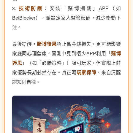
3.
技術防護
：安裝「賭博攔截」APP（如
BetBlocker），並設定家人監管密碼，減少衝動下
注。
最後提醒，
賭博後果
唔止係金錢損失，更可能影響
家庭同心理健康。實測中見到唔少APP利用「
賭博
迷思
」（如「必勝策略」）吸引玩家，但實際上莊
家優勢長期必然存在。真正嘅
玩家保障
，來自清醒
認知同自律。