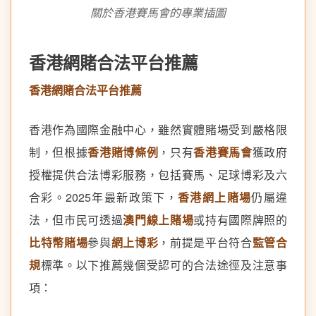
關於香港賽馬會的專業插圖
香港網賭合法平台推薦
香港網賭合法平台推薦
香港作為國際金融中心，雖然實體賭場受到嚴格限
制，但根據
香港賭博條例
，只有
香港賽馬會
獲政府
授權提供合法博彩服務，包括賽馬、足球博彩及六
合彩。2025年最新政策下，
香港網上賭場
仍屬違
法，但市民可透過
澳門線上賭場
或持有國際牌照的
比特幣賭場
參與
網上博彩
，前提是平台符合
監管合
規
標準。以下推薦幾個受認可的合法途徑及注意事
項：