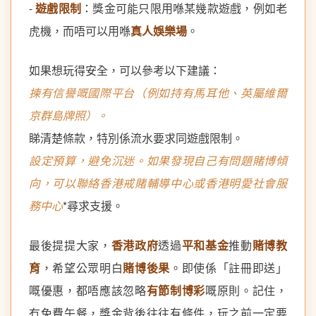
-
遊戲限制
：獎金可能只限用喺某幾款遊戲，例如老
虎機，而唔可以用喺
真人娛樂場
。
如果想玩得安全，可以參考以下建議：
揀有信譽嘅國際平台（例如持有馬耳他、英屬維爾
京群島牌照）。
睇清楚條款，特別係流水要求同遊戲限制。
設定預算，避免沉迷。如果發現自己有
問題賭博
傾
向，可以聯絡
香港戒賭輔導中心
或
香港明愛社會服
務中心
*尋求支援。
最後提提大家，
香港政府
透過
平和基金
推動
賭博教
育
，希望公眾明白
賭博後果
。即使係「註冊即送」
嘅優惠，都唔應該忽略
有節制博彩
嘅原則。記住，
冇免費午餐，獎金背後往往有條件，玩之前一定要