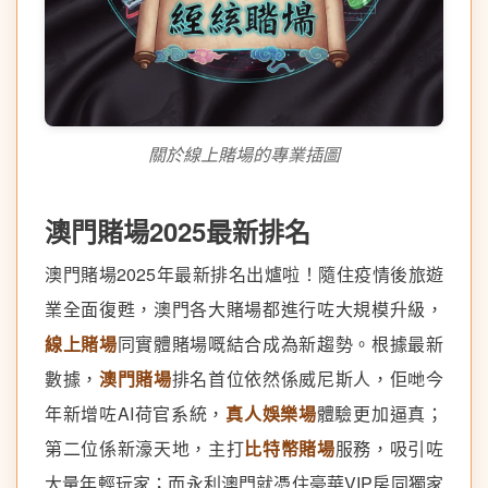
關於線上賭場的專業插圖
澳門賭場2025最新排名
澳門賭場2025年最新排名出爐啦！隨住疫情後旅遊
業全面復甦，澳門各大賭場都進行咗大規模升級，
線上賭場
同實體賭場嘅結合成為新趨勢。根據最新
數據，
澳門賭場
排名首位依然係威尼斯人，佢哋今
年新增咗AI荷官系統，
真人娛樂場
體驗更加逼真；
第二位係新濠天地，主打
比特幣賭場
服務，吸引咗
大量年輕玩家；而永利澳門就憑住豪華VIP房同獨家