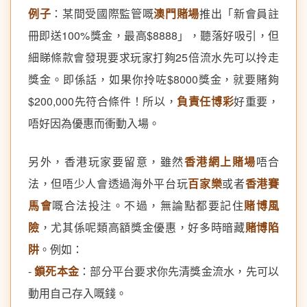
例子
：某間受國際監管嘅
澳門賭場
推出「新會員註
冊即送100%獎金，最高$8888」，聽落好吸引，但
細睇條款會發現要求玩家打夠25倍流水先可以拎走
獎金。即係話，如果你拎咗$8000獎金，就要賭夠
$200,000先符合條件！所以，
負責任博彩
好重要，
唔好因為優惠而衝動入場。
另外，香港玩家要留意，雖然
香港網上賭場
唔合
法，但唔少人會透過海外平台玩
百家樂
或者
香港賽
馬會
嘅合法投注。不過，無論點都要記住
賭博風
險
，尤其係呢類高額獎金優惠，好多時暗藏
賭博陷
阱
。例如：
-
鎖死本金
：部分平台要求你先清獎金流水，先可以
動用自己存入嘅錢。