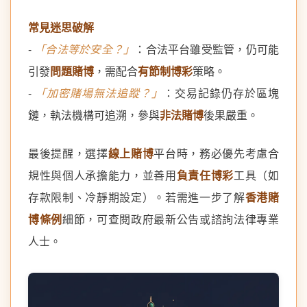
常見迷思破解
-
「合法等於安全？」
：合法平台雖受監管，仍可能
引發
問題賭博
，需配合
有節制博彩
策略。
-
「加密賭場無法追蹤？」
：交易記錄仍存於區塊
鏈，執法機構可追溯，參與
非法賭博
後果嚴重。
最後提醒，選擇
線上賭博
平台時，務必優先考慮合
規性與個人承擔能力，並善用
負責任博彩
工具（如
存款限制、冷靜期設定）。若需進一步了解
香港賭
博條例
細節，可查閱政府最新公告或諮詢法律專業
人士。