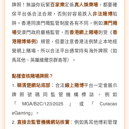
牌照！無論你玩緊
百家樂
定係
真人娛樂場
，都要確
保平台係合法合規，否則好容易跌入
非法賭博
陷
阱。香港同澳門嘅監管制度各有不同，例如
澳門賭
場
受澳門政府嚴格監管，而
香港網上賭場
則受《
香
港賭博條例
》規管，但要注意香港法例禁止本地經
營網上賭場，所以合法平台通常持有海外牌照（如
馬耳他、英屬維爾京群島等）。
點樣查核賭場牌照？
1.
睇清楚網站底部
：合法
線上賭博
平台一定會展示
牌照號碼同監管機構標誌，例如
「MGA/B2C/123/2025」或「Curacao
eGaming」。
2.
直接去監管機構網站核實
：例如馬耳他博彩管理