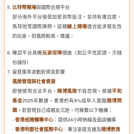
比特幣賭場
與國際合規平台
部分海外平台接受加密貨幣投注，並持有庫拉索、
馬耳他等國際牌照。這類
線上賭場
適合追求匿名性
的玩家，但風險較高，建議：
確認平台具備
玩家保障
措施（如公平性認證、冷錢
包儲存）
留意匯率波動對資金影響
風險管理與社會資源
即使使用合法平台，
賭博風險
不容忽視。根據
平和
基金
2025年數據，香港約有8%成年人面臨
賭博問
題
。若發現自己或親友沉迷，可聯繫以下機構：
-
香港戒賭輔導中心
：提供24小時熱線及面談輔導
-
香港明愛社會服務中心
：專注家庭支援及
賭博教育