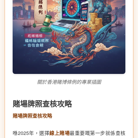
關於香港賭博條例的專業插圖
賭場牌照查核攻略
賭場牌照查核攻略
喺2025年，選擇
線上賭場
最重要嘅第一步就係查核