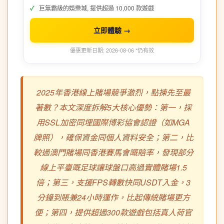
巨無霸級的娛樂城, 提供超過 10,000 款遊戲
立即體驗 →
優惠更新日期: 2026-08-06 *仍有效
2025年香港線上賭場競爭激烈，點揀先至最
著數？本文深度拆解5大核心優勢：第一，採
用SSL加密同埋國際博彩協會認證（如MGA
牌照），確保資金同個人資料安全；第二，比
較過澳門賭場同香港賽馬會嘅賠率，發現部分
線上平臺嘅足球讓球盤口高過實體賭場1.5
倍；第三，支援FPS轉數快同USDT入金，3
分鐘到賬兼24小時運作，比起傳統賭場更方
便；第四，提供超過300款遊戲包括真人荷官