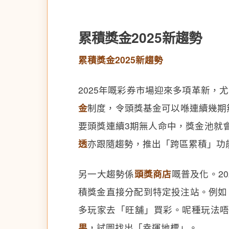
累積獎金2025新趨勢
累積獎金2025新趨勢
2025年嘅彩券市場迎來多項革新，
金
制度，令頭獎基金可以喺連續幾期
要頭獎連續3期無人命中，獎金池就會
透
亦跟隨趨勢，推出「跨區累積」功
另一大趨勢係
頭獎商店
嘅普及化。20
積獎金直接分配到特定投注站。例如
多玩家去「旺舖」買彩。呢種玩法
果
，試圖找出「幸運地標」。