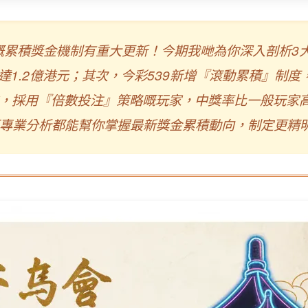
彩嘅累積獎金機制有重大更新！今期我哋為你深入剖析3
達1.2億港元；其次，今彩539新增『滾動累積』制
，採用『倍數投注』策略嘅玩家，中獎率比一般玩家高
專業分析都能幫你掌握最新獎金累積動向，制定更精