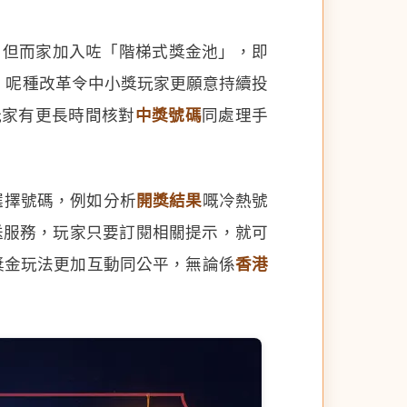
，但而家加入咗「階梯式獎金池」，即
。呢種改革令中小獎玩家更願意持續投
玩家有更長時間核對
中獎號碼
同處理手
選擇號碼，例如分析
開獎結果
嘅冷熱號
送服務，玩家只要訂閱相關提示，就可
獎金玩法更加互動同公平，無論係
香港