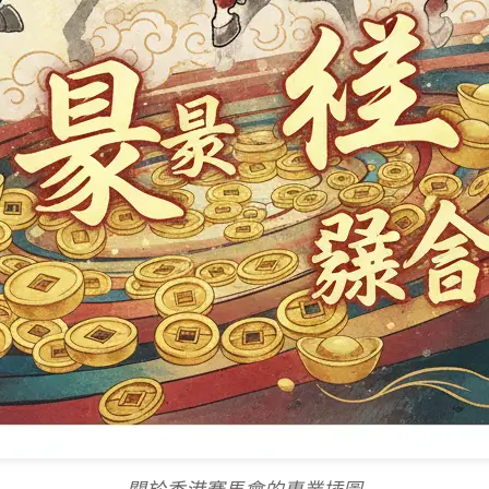
關於香港賽馬會的專業插圖