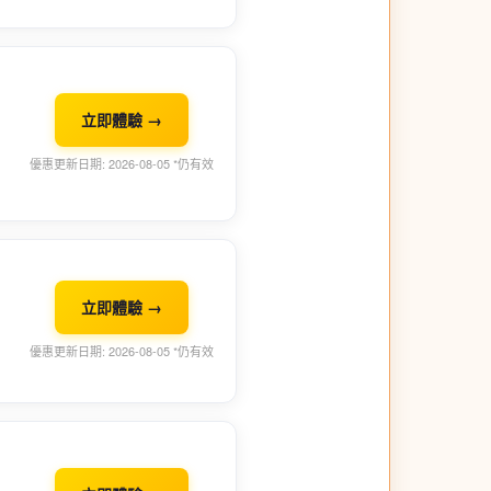
立即體驗 →
優惠更新日期: 2026-08-05 *仍有效
立即體驗 →
優惠更新日期: 2026-08-05 *仍有效