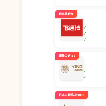
最高體驗金
體驗金送168
日本人團隊+送1000