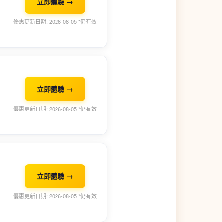
立即體驗 →
優惠更新日期: 2026-08-05 *仍有效
立即體驗 →
優惠更新日期: 2026-08-05 *仍有效
立即體驗 →
優惠更新日期: 2026-08-05 *仍有效