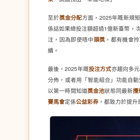
至於
獎金分配
方面，2025年嘅新規
係話如果總投注額超過1億新臺幣，
注，因為即使唔中
頭獎
，都有機會拎
續。
最後，2025年嘅
投注方式
亦趨向多元
分佈，或者用「智能組合」功能自動
以第一時間知道
獎金池
狀態同最新
攪
賽馬會
定係
公益彩券
，都致力於提升