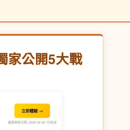
獨家公開5大戰
立即體驗 →
優惠更新日期: 2026-08-06 *仍有效