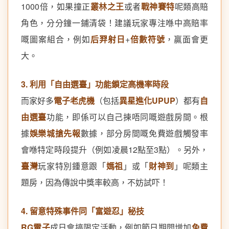
1000倍，如果撞正
叢林之王
或者
戰神賽特
呢類高賠
角色，分分鐘一鋪清袋！建議玩家專注喺中高賠率
嘅圖案組合，例如
后羿射日
+
倍數符號
，贏面會更
大。
3. 利用「自由選臺」功能鎖定高機率時段
而家好多
電子老虎機
（包括
異星進化UPUP
）都有
自
由選臺
功能，即係可以自己揀唔同嘅遊戲房間。根
據
娛樂城搶先報
數據，部分房間嘅免費遊戲觸發率
會喺特定時段提升（例如凌晨12點至3點）。另外，
臺灣
玩家特別鍾意跟「
媽祖
」或「
財神到
」呢類主
題房，因為傳說中獎率較高，不妨試吓！
4. 留意特殊事件同「富遊忍」秘技
RG電子
成日會搞限定活動，例如節日期間增加
免費