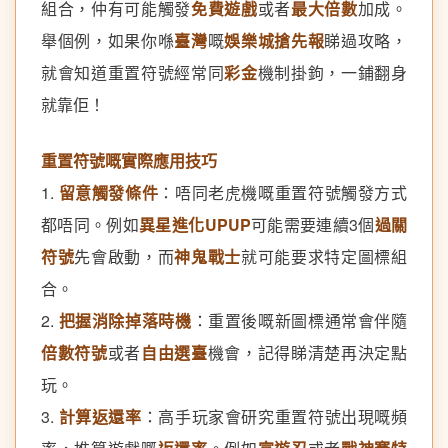
組合，仲有可能觸發
免費遊戲
或者
最大倍數
加成。
舉個例，如果你喺
臺灣
嘅
娛樂城搶先報
睇過攻略，
就會知道重置符號經常同
彩金
機制掛鉤，一鋪翻身
就靠佢！
重置符號嘅實際應用技巧
1.
留意觸發條件
：唔同老虎機嘅重置符號觸發方式
都唔同。例如
異星進化UPUP
可能需要連續3個
過關
符號
先會啟動，而
神鬼戰士
就可能要求特定圖標組
合。
2.
把握消除掉落時機
：重置後嘅新圖標通常會伴隨
倍數符號
或者
自由選臺
機會，記得睇清楚再決定點
玩。
3.
計算返還率
：高手玩家會研究重置符號出現嘅頻