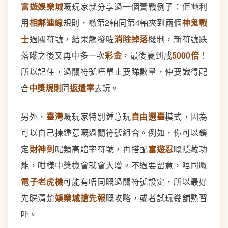
富遊娛樂城
嘅玩家就分享過一個實戰例子：佢哋利
用
相鄰連線
規則，喺第2軸同第4軸夾到兩個
神鬼戰
士
過關符號，結果觸發咗
消除掉落
機制，新符號跌
落嚟之後又再中多一次
彩金
，最後贏到成
5000倍
！
所以記住，過關符號唔單止要睇數量，仲要識得配
合
中獎規則
同
返還率
去玩。
另外，
臺灣
嘅玩家特別鍾意玩
自由選臺
模式，因為
可以自己揀鍾意嘅過關符號組合。例如，你可以鎖
定
財神到
呢類高賠率符號，再搭配
富遊忍
嘅隱藏功
能，咁樣中獎機會就會大增。不過要留意，唔同嘅
電子老虎機
可能有唔同嘅過關符號設定，所以最好
先睇清楚
娛樂城搶先報
嘅攻略，或者試玩幾舖熟習
吓。