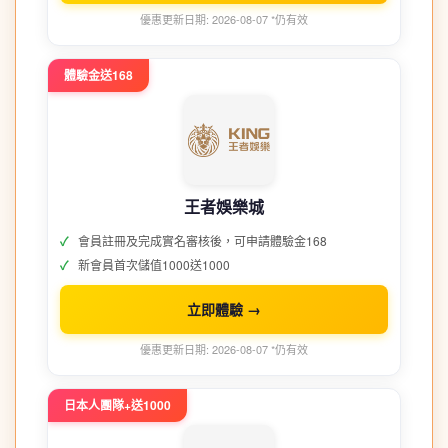
優惠更新日期: 2026-08-07 *仍有效
體驗金送168
王者娛樂城
會員註冊及完成實名審核後，可申請體驗金168
新會員首次儲值1000送1000
立即體驗 →
優惠更新日期: 2026-08-07 *仍有效
日本人團隊+送1000