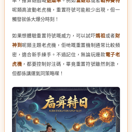
率，推算遊戲嘅
返還率
。例如
富遊忍
或者
戰神賽特
呢類高波動老虎機，重置符號可能較少出現，但一
觸發就係大爆分時刻！
如果想體驗重置符號嘅威力，可以試吓
媽祖
或者
財
神到
呢類主題老虎機，佢哋嘅重置機制通常比較頻
密，適合新手練手。不過記住，無論玩邊款
電子老
虎機
，都要控制好注碼，畢竟重置符號雖然刺激，
但都係講運氣同策略㗎！