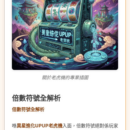
關於老虎機的專業插圖
倍數符號全解析
倍數符號全解析
喺
異星進化UPUP老虎機
入面，倍數符號絕對係玩家