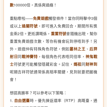
數
100000倍，真係爽過癮！
重點嚟啦——
免費遊戲
觸發條件！當你同時擊中3個
或以上
過關符號
，即可進入免費回合，期間所有獎
金乘2倍。更抵讚嘅係，
重置符號
會隨機出現，幫你
重置免費遊戲次數，等你有機會玩到停唔到手！另
外，遊戲仲有特殊角色符號，例如
叢林之王
、
后羿
射日
同
戰神賽特
，每個角色代表唔同倍率，
神鬼戰
士
符號更可能觸發隱藏彩金。記住，
媽祖
同
財神到
呢類吉祥符號通常係高賠率關鍵，見到就要把握機
會！
想提高勝率？可以參考以下策略：
1.
自由選臺
時，優先揀返還率（RTP）高嘅臺，通