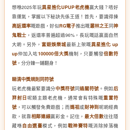
想喺2025年玩
異星進化UPUP老虎機
贏大錢？唔好
靠運氣，掌握以下秘訣先係王道！首先，要識得揀
高返還率
嘅遊戲，好似
RG電子
推出嘅
叢林之王
同
神
鬼戰士
，返還率普遍超過96%，長玩嘅話贏面自然
大啲。另外，
富遊娛樂城
最新上架嘅
異星進化 up
up
仲加入咗
100000倍大獎
機制，只要觸發
倍數符
號
，分分鐘一鋪翻身！
睇清中獎規則同符號
玩老虎機最緊要識分
中獎符號
同
過關符號
。例如
后
羿射日
呢類主題老虎機，通常會有特殊嘅
重置符
號
，可以觸發免費遊戲；而
媽祖
或
財神到
呢啲經典
款，就靠
相鄰連線
贏彩金。記住，
最大倍數
往往隱
藏喺
自由選臺
模式，例如
戰神賽特
嘅消除掉落機