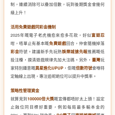
制，連續消除可以疊加倍數，玩到後期獎金會幾何
級上升！
活用免費遊戲同彩金機制
2025年嘅電子老虎機愈來愈多花款，好似
富遊忍
咁，唔單止有基本嘅
免費遊戲
回合，仲會隨機掉落
彩金
符號。建議新手先玩熟
娛樂城搶先報
推薦嘅低
投注檯，摸清遊戲規律先加大注碼。另外，
臺灣
玩
家特別鍾意嘅
異星進化UPUP
，佢嘅
倍數符號
會喺特
定軸線上出現，專注追呢啲位可以提升中獎率。
策略性管理資金
就算見到
100000倍大獎
嘅宣傳都唔好太上頭！設定
止蝕位同目標好重要，例如每局最多輸本金的