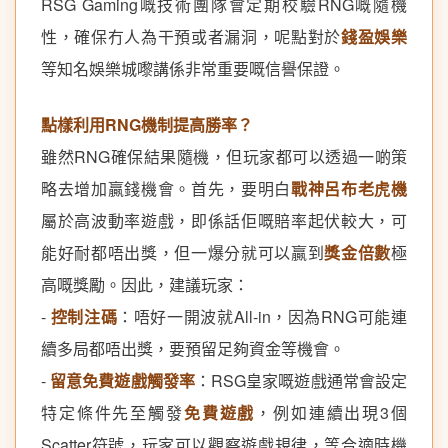
RSG Gaming嘅技術團隊會定期校驗RNG嘅隨機
性，確保冇人為干預或者漏洞，呢點對於
錢盈娛樂
等知名娛樂城嚟講係非常重要嘅信譽保證。
點樣利用RNG機制提高勝率？
雖然RNG確保結果隨機，但玩家都可以透過一啲策
略去增加贏錢機會。首先，要明白
戰神呂布老虎機
屬於高波動率遊戲，即係話佢嘅賠率起伏較大，可
能好耐都唔出獎，但一爆分就可以贏到
獎金倍數
極
高嘅獎勵。因此，建議玩家：
-
控制注碼
：唔好一開波就All-in，因為RNG可能連
續多局都唔出獎，要預留足夠資金等機會。
-
留意免費遊戲觸發率
：RSG皇家嘅遊戲通常會設定
特定條件先至觸發
免費遊戲
，例如連續出現3個
Scatter符號，玩家可以觀察遊戲規律，等合適時機