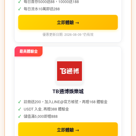
每日首存5000送88，10000送188
每日流水10萬即送288
立即體驗 →
優惠更新日期: 2026-08-09 *仍有效
最高體驗金
TB通博娛樂城
註冊送200，加入LINE@官方帳號，再贈168 體驗金
USDT 入金, 再贈388 體驗金
儲值滿5,000即贈888
立即體驗 →