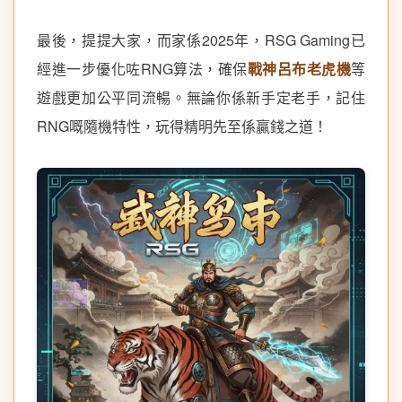
最後，提提大家，而家係2025年，RSG Gaming已
經進一步優化咗RNG算法，確保
戰神呂布老虎機
等
遊戲更加公平同流暢。無論你係新手定老手，記住
RNG嘅隨機特性，玩得精明先至係贏錢之道！