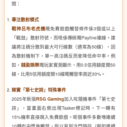
間：
專注散射模式
戰神呂布老虎機
嘅免費遊戲觸發條件係3個或以上
「戰鼓」散射符號，而唔係傳統嘅Payline連線。建
議將注碼分散到最大可行線數（通常為50線），因
為散射機制下，單一高注碼反而會降低命中率。例
如，
錢盈娛樂
嘅玩家實測顯示，用0.5信用額度開50
線，比用5信用額度開10線嘅觸發率高近30%。
睇實「第七史詩」特殊事件
2025年新版
RSG Gaming
加入咗隨機事件「第七史
詩」，當畫面右側出現Tasker標記時，下一轉有
15%機率直接跳入免費遊戲。呢個事件多數喺連續
10轉冇中獎後觸發，所以見到冷門時段（例如連續