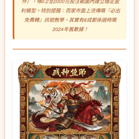
件），喺0.2至2000元投注範圍內建立穩定盈
利模型。特別提醒：而家市面上流傳嘅『必出
免費轉』訊號教學，其實有8成都係過時嘅
2024年舊數據！