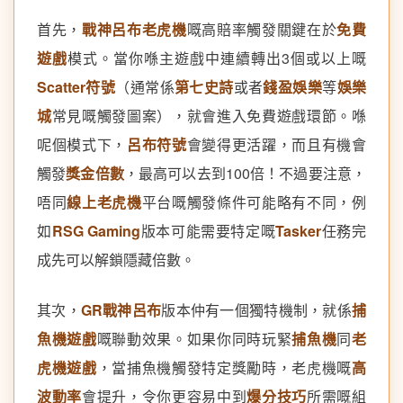
首先，
戰神呂布老虎機
嘅高賠率觸發關鍵在於
免費
遊戲
模式。當你喺主遊戲中連續轉出3個或以上嘅
Scatter符號
（通常係
第七史詩
或者
錢盈娛樂
等
娛樂
城
常見嘅觸發圖案），就會進入免費遊戲環節。喺
呢個模式下，
呂布符號
會變得更活躍，而且有機會
觸發
獎金倍數
，最高可以去到100倍！不過要注意，
唔同
線上老虎機
平台嘅觸發條件可能略有不同，例
如
RSG Gaming
版本可能需要特定嘅
Tasker
任務完
成先可以解鎖隱藏倍數。
其次，
GR戰神呂布
版本仲有一個獨特機制，就係
捕
魚機遊戲
嘅聯動效果。如果你同時玩緊
捕魚機
同
老
虎機遊戲
，當捕魚機觸發特定獎勵時，老虎機嘅
高
波動率
會提升，令你更容易中到
爆分技巧
所需嘅組