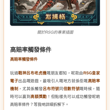
關於RSG的專業插圖
高賠率觸發條件
高賠率觸發條件
玩過
戰神呂布老虎機
嘅朋友都知，呢款由
RSG皇家
電子
出品嘅遊戲，最吸引人嘅地方就係佢嘅
高賠率
機制
，尤其係觸發
呂布符號
同
倍數符號
嘅時候，隨
時可以贏到
高額獎勳
！但點樣先可以成功觸發呢啲
高賠率條件？等我哋詳細拆解下。