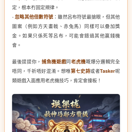
定，根本冇固定規律。
-
忽略其他倍數符號
：雖然呂布符號最搶眼，但其他
圖案（例如方天畫戟、赤兔馬）同樣可以疊加獎
金。如果只係死等呂布，可能會錯過其他贏錢機
會。
最後提提你，
捕魚機遊戲
同
老虎機
嘅爆分邏輯完全
唔同，千祈唔好混淆。想喺
第七史詩
或者
Tasker
呢
類遊戲入面應用老虎機技巧，肯定會撞板！