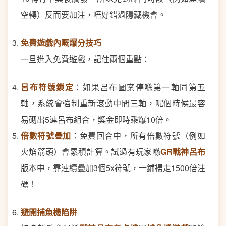
空轉）反而要加注，唔好錯過隱藏機會。
免費遊戲內嘅爆分技巧
一旦進入免費遊戲，記住兩個重點：
呂布符號鎖定
：如果呂布圖案停喺第一軸同第五
軸，系統會強制重新滾動中間三軸，呢個時候最容
易砌出5連呂布組合，獎金即時乘爆10倍。
倍數符號疊加
：免費回合中，所有倍數符號（例如
火焰箭頭）會累積計算。試過有玩家喺
GR戰神呂布
版本中，靠連續疊加3個5x符號，一鋪掃走1500倍注
碼！
避開捕魚機陷阱