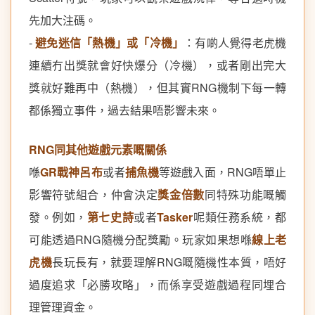
先加大注碼。
-
避免迷信「熱機」或「冷機」
：有啲人覺得老虎機
連續冇出獎就會好快爆分（冷機），或者剛出完大
獎就好難再中（熱機），但其實RNG機制下每一轉
都係獨立事件，過去結果唔影響未來。
RNG同其他遊戲元素嘅關係
喺
GR戰神呂布
或者
捕魚機
等遊戲入面，RNG唔單止
影響符號組合，仲會決定
獎金倍數
同特殊功能嘅觸
發。例如，
第七史詩
或者
Tasker
呢類任務系統，都
可能透過RNG隨機分配獎勵。玩家如果想喺
線上老
虎機
長玩長有，就要理解RNG嘅隨機性本質，唔好
過度追求「必勝攻略」，而係享受遊戲過程同埋合
理管理資金。