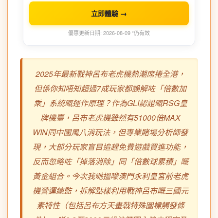
立即體驗 →
優惠更新日期: 2026-08-09 *仍有效
2025年最新戰神呂布老虎機熱潮席捲全港，
但係你知唔知超過7成玩家都誤解咗「倍數加
乘」系統嘅運作原理？作為GLI認證嘅RSG皇
牌機臺，呂布老虎機雖然有51000倍MAX
WIN同中國風八消玩法，但專業賭場分析師發
現，大部分玩家盲目追趕免費遊戲買進功能，
反而忽略咗「掉落消除」同「倍數球累積」嘅
黃金組合。今次我哋搵嚟澳門永利皇宮前老虎
機營運總監，拆解點樣利用戰神呂布嘅三國元
素特性（包括呂布方天畫戟特殊圖標觸發條