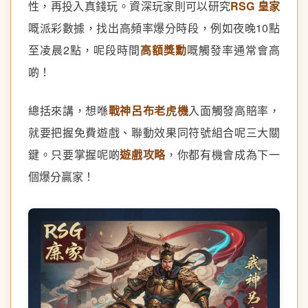
性，再投入真錢玩。資深玩家則可以研究
RSG 皇家
嘅派彩數據，找出高頻率爆分時段，例如夜晚10點
至凌晨2點，呢段時間
高額獎勳
嘅觸發率通常會高
啲！
總括來講，想喺
戰神呂布老虎機
入面觸發高賠率，
就要把握免費遊戲、聯動效果同符號組合呢三大關
鍵。只要掌握呢啲
遊戲攻略
，你都有機會成為下一
個爆分贏家！