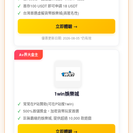
首存100 USDT 即可申請 18 USDT
台灣首選虛擬貨幣娛樂城(高匿名性)
立即體驗 →
優惠更新日期: 2026-08-05 *仍有效
Av界大金主
1win娛樂城
常常在P站贊助(可在P站搜1win)
500%首儲獎金，加密貨幣玩家首選
巨無霸級的娛樂城, 提供超過 10,000 款遊戲
立即體驗 →