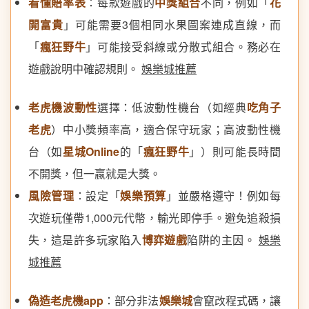
看懂賠率表
：每款遊戲的
中獎組合
不同，例如「
花
開富貴
」可能需要3個相同水果圖案連成直線，而
「
瘋狂野牛
」可能接受斜線或分散式組合。務必在
遊戲說明中確認規則。
娛樂城推薦
老虎機波動性
選擇：低波動性機台（如經典
吃角子
老虎
）中小獎頻率高，適合保守玩家；高波動性機
台（如
星城Online
的「
瘋狂野牛
」）則可能長時間
不開獎，但一贏就是大獎。
風險管理
：設定「
娛樂預算
」並嚴格遵守！例如每
次遊玩僅帶1,000元代幣，輸光即停手。避免追殺損
失，這是許多玩家陷入
博弈遊戲
陷阱的主因。
娛樂
城推薦
偽造老虎機app
：部分非法
娛樂城
會竄改程式碼，讓