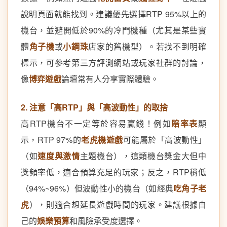
說明頁面就能找到。建議優先選擇RTP 95%以上的
機台，並避開低於90%的冷門機種（尤其是某些實
體
角子機
或
小鋼珠
店家的舊機型）。若找不到明確
標示，可參考第三方評測網站或玩家社群的討論，
像
博弈遊戲
論壇常有人分享實際體驗。
2. 注意「高RTP」與「高波動性」的取捨
高RTP機台不一定等於容易贏錢！例如
賠率表
顯
示，RTP 97%的
老虎機遊戲
可能屬於「高波動性」
（如
速度與激情
主題機台），這類機台獎金大但中
獎頻率低，適合預算充足的玩家；反之，RTP稍低
（94%~96%）但波動性小的機台（如經典
吃角子老
虎
），則適合想延長遊戲時間的玩家。建議根據自
己的
娛樂預算
和風險承受度選擇。