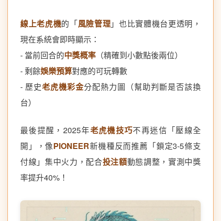
線上老虎機
的「
風險管理
」也比實體機台更透明，
現在系統會即時顯示：
- 當前回合的
中獎概率
（精確到小數點後兩位）
- 剩餘
娛樂預算
對應的可玩轉數
- 歷史
老虎機彩金
分配熱力圖（幫助判斷是否該換
台）
最後提醒，2025年
老虎機技巧
不再迷信「壓線全
開」，像
PIONEER
新機種反而推薦「鎖定3-5條支
付線」集中火力，配合
投注額
動態調整，實測中獎
率提升40%！