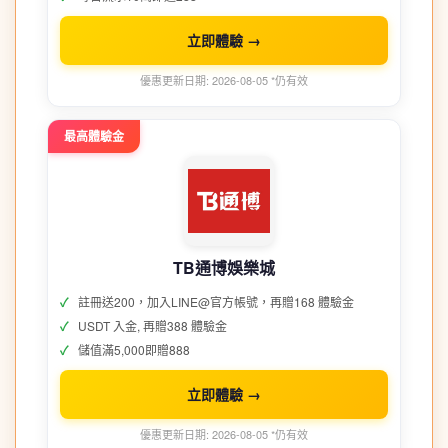
立即體驗 →
優惠更新日期: 2026-08-05 *仍有效
最高體驗金
TB通博娛樂城
註冊送200，加入LINE@官方帳號，再贈168 體驗金
USDT 入金, 再贈388 體驗金
儲值滿5,000即贈888
立即體驗 →
優惠更新日期: 2026-08-05 *仍有效