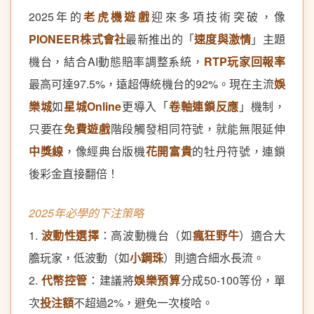
2025年的
老虎機遊戲
迎來多項技術突破，像
PIONEER株式會社
最新推出的「
速度與激情
」主題
機台，結合AI動態賠率調整系統，
RTP玩家回報率
最高可達97.5%，遠超傳統機台的92%。現在主流
娛
樂城
如
星城Online
更導入「
卷軸連鎖反應
」機制，
只要在
免費遊戲
階段觸發相同符號，就能無限延伸
中獎線
，像經典台版機
花開富貴
的牡丹符號，連鎖
後彩金直接翻倍！
2025年必學的下注策略
1.
波動性選擇
：高波動機台（如
瘋狂野牛
）適合大
膽玩家，低波動（如
小鋼珠
）則適合細水長流。
2.
代幣控管
：建議將
娛樂預算
分成50-100等份，單
次
投注額
不超過2%，避免一次梭哈。