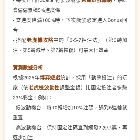
會偷偷累積5%進度條
- 當進度條滿100%時，下次觸發必定進入Bonus回
合
- 搭配
老虎機攻略
中的「3-5-7押注法」（第3轉加
注、第5轉減半、第7轉恢復）可最大化效益
實測數據分析
根據2025年
博弈遊戲
統計，採用「動態投注」的玩
家（依
老虎機波動性
調整金額）比固定投注者多賺
23%彩金。例如：
- 低波動機台：每10轉增加10%注碼，遇到5連輸就
重置
- 高波動機台：保持固定注碼直到觸發2次小獎，再
逐步加注