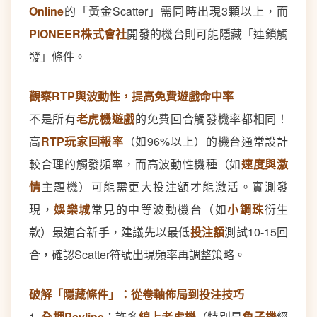
Online
的「黃金Scatter」需同時出現3顆以上，而
PIONEER株式會社
開發的機台則可能隱藏「連鎖觸
發」條件。
觀察RTP與波動性，提高免費遊戲命中率
不是所有
老虎機遊戲
的免費回合觸發機率都相同！
高
RTP玩家回報率
（如96%以上）的機台通常設計
較合理的觸發頻率，而高波動性機種（如
速度與激
情
主題機）可能需更大投注額才能激活。實測發
現，
娛樂城
常見的中等波動機台（如
小鋼珠
衍生
款）最適合新手，建議先以最低
投注額
測試10-15回
合，確認Scatter符號出現頻率再調整策略。
破解「隱藏條件」：從卷軸佈局到投注技巧
1.
全押Payline
：許多
線上老虎機
（特別是
角子機
經