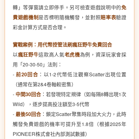
轉」等彈窗請立即停手。另可檢查遊戲說明中的
免
費遊戲機制
是否標明隨機觸發，並對照
賠率表
驗證
彩金計算方式是否合理。
實戰案例：用代幣控管法刷瘋狂野牛免費回合
以
瘋狂野牛
這款高人氣
老虎機
為例，資深玩家會採
用「20-30-50」法則：
-
前20回合
：以1-2代幣低注觀察Scatter出現位置
（通常在第2&4卷軸較密集）
-
中間30回合
：若發現特定規律（如每隔8轉出現1次
Wild），逐步提高投注額至3-5代幣
-
最後50回合
：鎖定Scatter聚集時段加大火力，此時
觸發免費遊戲的機率可提升至1.8倍（根據2025年
PIONEER株式會社內部測試數據）