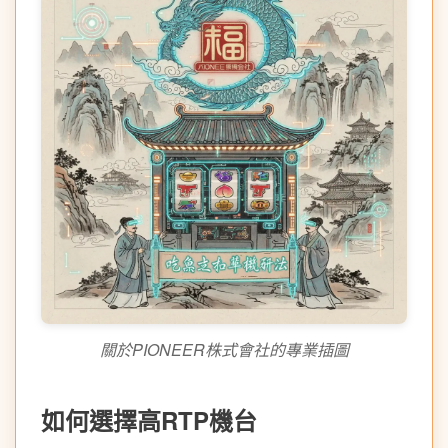
關於PIONEER株式會社的專業插圖
如何選擇高RTP機台