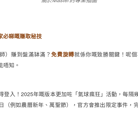
r玩家必睇嘅賺取秘技
師）賺到盤滿缽滿？
免費旋轉
就係你嘅致勝關鍵！呢個
能唔知。
得登入！2025年嘅版本更加咗「氣球瘋狂」活動，每隔
日（例如農曆新年、萬聖節），官方會推出限定事件，