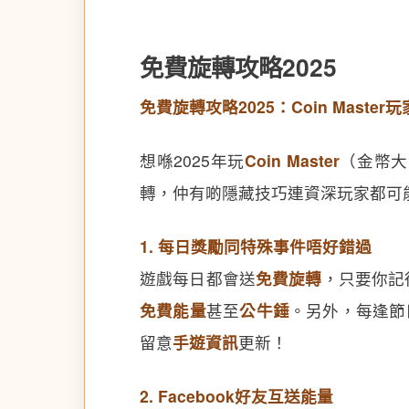
免費旋轉攻略2025
免費旋轉攻略2025：Coin Maste
想喺2025年玩
Coin Master
（金幣大
轉，仲有啲隱藏技巧連資深玩家都可
1. 每日獎勵同特殊事件唔好錯過
遊戲每日都會送
免費旋轉
，只要你記
免費能量
甚至
公牛錘
。另外，每逢節
留意
手遊資訊
更新！
2. Facebook好友互送能量