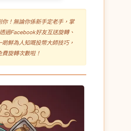
略幫到你！無論你係新手定老手，掌
Facebook好友互送旋轉、
一啲鮮為人知嘅投幣大師技巧，
免費旋轉次數啦！