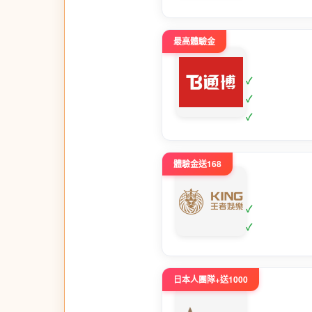
最高體驗金
體驗金送168
日本人團隊+送1000