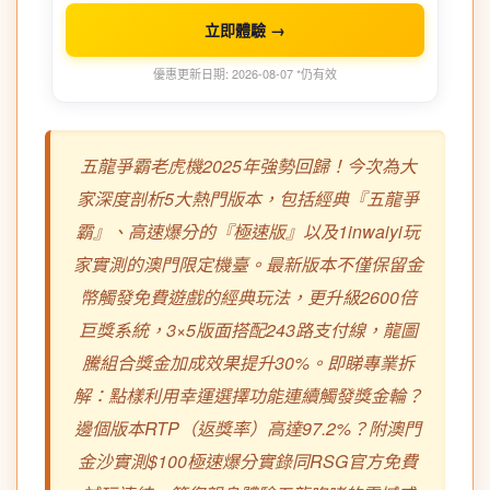
立即體驗 →
優惠更新日期: 2026-08-07 *仍有效
五龍爭霸老虎機2025年強勢回歸！今次為大
家深度剖析5大熱門版本，包括經典『五龍爭
霸』、高速爆分的『極速版』以及1inwaiyi玩
家實測的澳門限定機臺。最新版本不僅保留金
幣觸發免費遊戲的經典玩法，更升級2600倍
巨獎系統，3×5版面搭配243路支付線，龍圖
騰組合獎金加成效果提升30%。即睇專業拆
解：點樣利用幸運選擇功能連續觸發獎金輪？
邊個版本RTP（返獎率）高達97.2%？附澳門
金沙實測$100極速爆分實錄同RSG官方免費