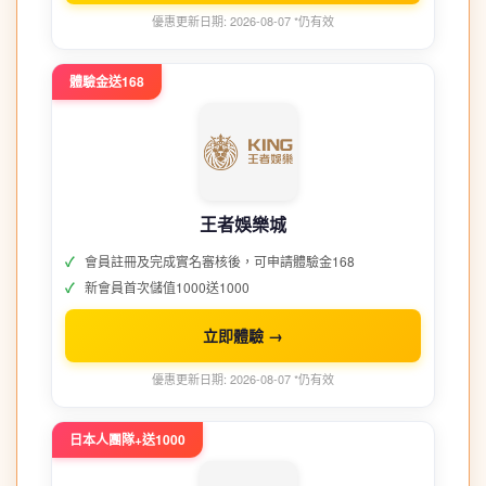
優惠更新日期: 2026-08-07 *仍有效
體驗金送168
王者娛樂城
會員註冊及完成實名審核後，可申請體驗金168
新會員首次儲值1000送1000
立即體驗 →
優惠更新日期: 2026-08-07 *仍有效
日本人團隊+送1000