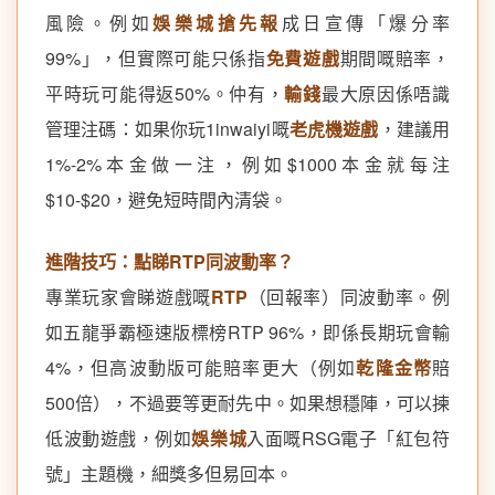
風險。例如
娛樂城搶先報
成日宣傳「爆分率
99%」，但實際可能只係指
免費遊戲
期間嘅賠率，
平時玩可能得返50%。仲有，
輸錢
最大原因係唔識
管理注碼：如果你玩1inwaiyi嘅
老虎機遊戲
，建議用
1%-2%本金做一注，例如$1000本金就每注
$10-$20，避免短時間內清袋。
進階技巧：點睇RTP同波動率？
專業玩家會睇遊戲嘅
RTP
（回報率）同波動率。例
如五龍爭霸極速版標榜RTP 96%，即係長期玩會輸
4%，但高波動版可能賠率更大（例如
乾隆金幣
賠
500倍），不過要等更耐先中。如果想穩陣，可以揀
低波動遊戲，例如
娛樂城
入面嘅RSG電子「紅包符
號」主題機，細獎多但易回本。