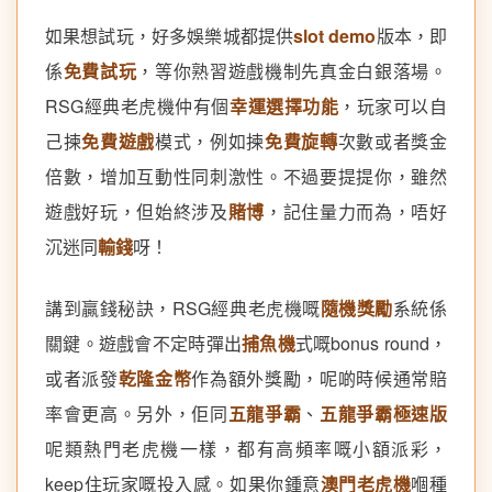
如果想試玩，好多娛樂城都提供
slot demo
版本，即
係
免費試玩
，等你熟習遊戲機制先真金白銀落場。
RSG經典老虎機仲有個
幸運選擇功能
，玩家可以自
己揀
免費遊戲
模式，例如揀
免費旋轉
次數或者獎金
倍數，增加互動性同刺激性。不過要提提你，雖然
遊戲好玩，但始終涉及
賭博
，記住量力而為，唔好
沉迷同
輸錢
呀！
講到贏錢秘訣，RSG經典老虎機嘅
隨機獎勵
系統係
關鍵。遊戲會不定時彈出
捕魚機
式嘅bonus round，
或者派發
乾隆金幣
作為額外獎勵，呢啲時候通常賠
率會更高。另外，佢同
五龍爭霸
、
五龍爭霸極速版
呢類熱門老虎機一樣，都有高頻率嘅小額派彩，
keep住玩家嘅投入感。如果你鍾意
澳門老虎機
嗰種