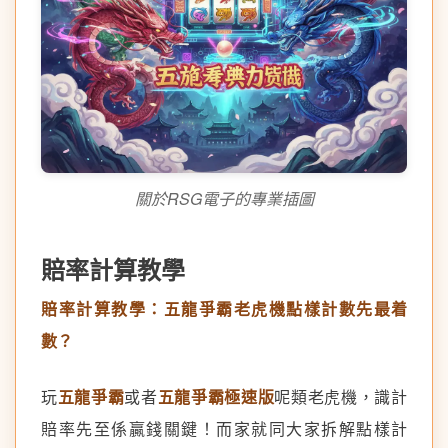
關於RSG電子的專業插圖
賠率計算教學
賠率計算教學：五龍爭霸老虎機點樣計數先最着
數？
玩
五龍爭霸
或者
五龍爭霸極速版
呢類老虎機，識計
賠率先至係贏錢關鍵！而家就同大家拆解點樣計