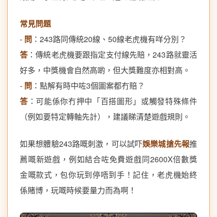
常見問題
-
問
：243路同傳統20線、50線老虎機有咩分別？
答
：傳統老虎機要跟指定支付線先賠，243路就靈活
好多，中獎機會自然高啲，但大獎難度亦相對高。
-
問
：點解有時中咗3個圖案都冇賠？
答
：可能係你冇押中「百搭圖形」或觸發特殊條件
（例如要特定轉軸先計），建議睇清楚遊戲規則。
如果想體驗243路嘅刺激，可以試吓
娛樂城搶先報
推
薦嘅新遊戲，例如結合咗免費遊戲同2600X倍數獎
金嘅款式，包你玩到停唔到手！記住，老虎機始終
係賭博，玩嘅時候要量力而為啊！