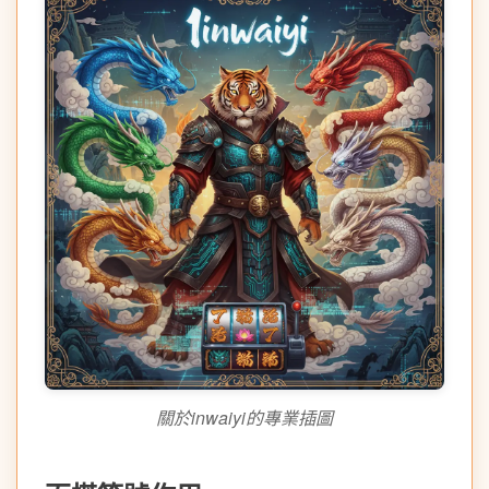
關於inwaiyi的專業插圖