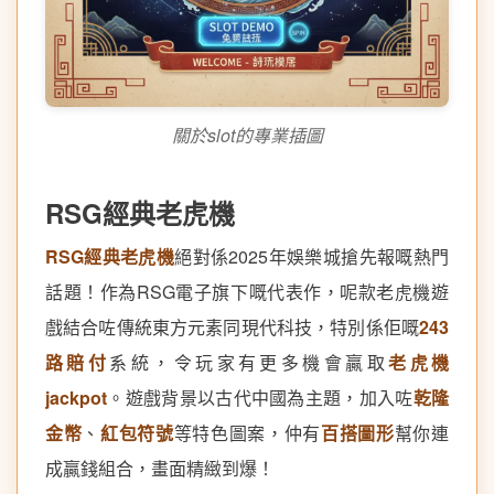
關於slot的專業插圖
RSG經典老虎機
RSG經典老虎機
絕對係2025年娛樂城搶先報嘅熱門
話題！作為RSG電子旗下嘅代表作，呢款老虎機遊
戲結合咗傳統東方元素同現代科技，特別係佢嘅
243
路賠付
系統，令玩家有更多機會贏取
老虎機
jackpot
。遊戲背景以古代中國為主題，加入咗
乾隆
金幣
、
紅包符號
等特色圖案，仲有
百搭圖形
幫你連
成贏錢組合，畫面精緻到爆！