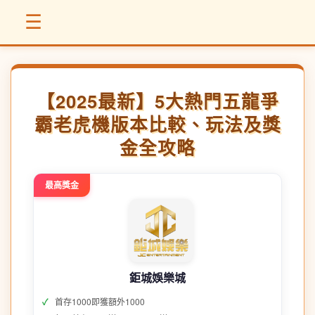
☰
【2025最新】5大熱門五龍爭
霸老虎機版本比較、玩法及獎
金全攻略
最高獎金
鉅城娛樂城
首存1000即獲額外1000