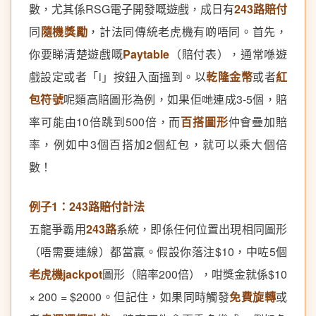
數，尤其係RSG電子開發嘅遊戲，成日有
243路賠付
同
隨機獎勵
，計法同傳統老虎機有啲唔同。首先，
你要睇清楚遊戲嘅
Paytable
（賠付表），通常喺遊
戲設定或者「i」按鈕入面搵到。以
乾隆金幣
或者
紅
包符號
呢類高賠圖形為例，如果佢哋連成3-5個，賠
率可能由10倍跳到500倍，而
百搭圖形
仲會疊加賠
率，例如中3個百搭加2個紅包，就可以乘大個倍
數！
例子1：243路賠付計法
五龍爭霸用
243路
系統，即係任何位置出現相同圖形
（唔需要連線）都當贏。假設你落注$10，中咗5個
老虎機jackpot
圖形（賠率200倍），咁獎金就係$10
× 200 = $2000。但記住，如果同時觸發
免費旋轉
或