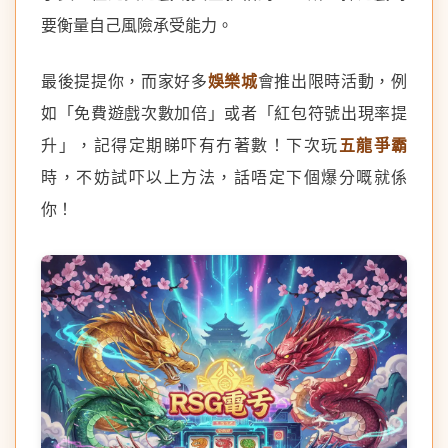
要衡量自己風險承受能力。
最後提提你，而家好多
娛樂城
會推出限時活動，例
如「免費遊戲次數加倍」或者「紅包符號出現率提
升」，記得定期睇吓有冇著數！下次玩
五龍爭霸
時，不妨試吓以上方法，話唔定下個爆分嘅就係
你！